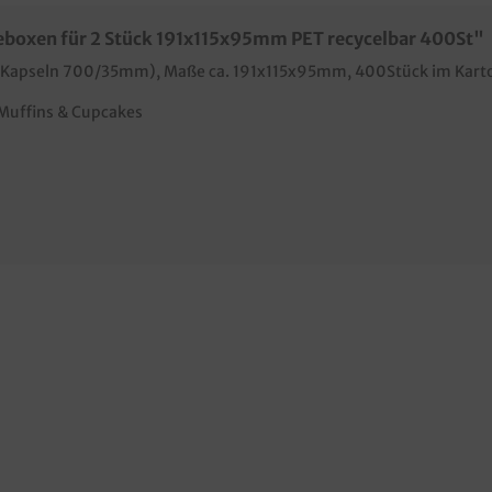
eboxen für 2 Stück 191x115x95mm PET recycelbar 400St"
 Kapseln 700/35mm
), Maße ca. 191x115x95mm, 40
0Stück im Kart
Muffins & Cupcakes