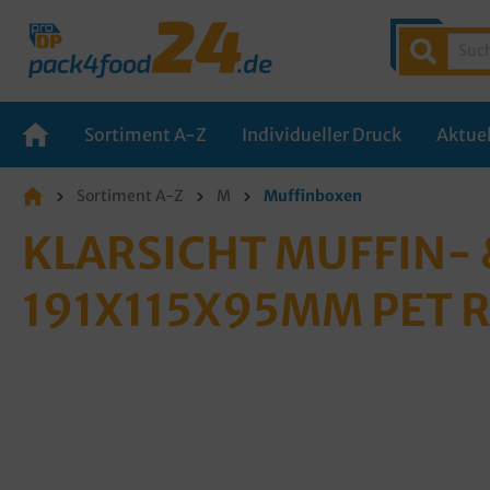
Sortiment A-Z
Individueller Druck
Aktuel
Sortiment A-Z
M
Muffinboxen
KLARSICHT MUFFIN- 
191X115X95MM PET 