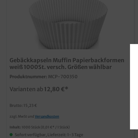
Gebäckkapseln Muffin Papierbackformen
weiß 1000St. versch. Größen wählbar
Produktnummer:
MCP-700350
Varianten ab
12,80 €*
Brutto: 15,23 €
zzgl. MwSt und
Versandkosten
Inhalt:
1000 Stück
(0,01 €* / 1 Stück)
Sofort verfügbar, Lieferzeit: 1-3 Tage