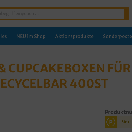
les
NEU im Shop
Aktionsprodukte
Sonderpost
& CUPCAKEBOXEN FÜR
RECYCELBAR 400ST
Produktn
P
Sie e