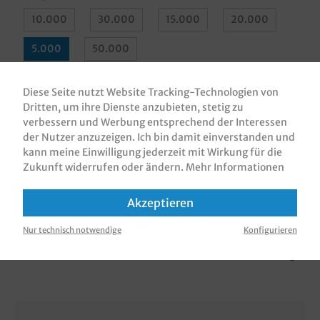
10.000
30.000
15.000
20.000
5.000
50.000
Druckfarben
Diese Seite nutzt Website Tracking-Technologien von
Dritten, um ihre Dienste anzubieten, stetig zu
1
2
3
4
verbessern und Werbung entsprechend der Interessen
der Nutzer anzuzeigen. Ich bin damit einverstanden und
kann meine Einwilligung jederzeit mit Wirkung für die
In den Warenkorb
Zukunft widerrufen oder ändern.
Mehr Informationen
Akzeptieren
Nur technisch notwendige
Konfigurieren
Zum Merkzettel hinzufügen