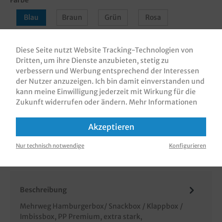
Blau
Braun
Grün
Rosa
Schwarz
Diese Seite nutzt Website Tracking-Technologien von
Dritten, um ihre Dienste anzubieten, stetig zu
In den Warenkorb
verbessern und Werbung entsprechend der Interessen
der Nutzer anzuzeigen. Ich bin damit einverstanden und
kann meine Einwilligung jederzeit mit Wirkung für die
Zukunft widerrufen oder ändern.
Mehr Informationen
Akzeptieren
Zum Merkzettel hinzufügen
Nur technisch notwendige
Konfigurieren
Beschreibung
Mehrweg Hamburgerbox/ Snackbox / Klappbox /
Imbissbox, PP Premium, extra stark,