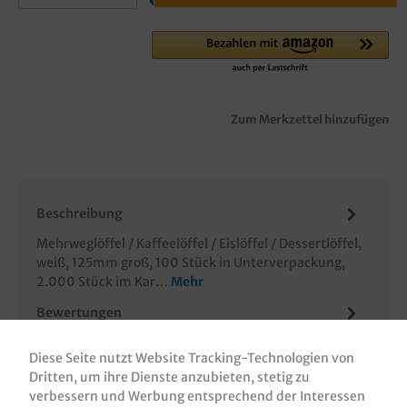
Zum Merkzettel hinzufügen
Beschreibung
Mehrweglöffel / Kaffeelöffel / Eislöffel / Dessertlöffel,
weiß, 125mm groß, 100 Stück in Unterverpackung,
2.000 Stück im Kar…
Mehr
Bewertungen
Informationen zur Produktsicherheit
Diese Seite nutzt Website Tracking-Technologien von
Dritten, um ihre Dienste anzubieten, stetig zu
verbessern und Werbung entsprechend der Interessen