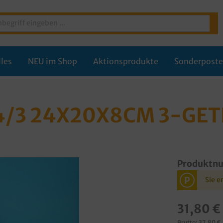
les
NEU im Shop
Aktionsprodukte
Sonderpost
/3 24X20X8CM 3-GETE
Produktn
P
Sie e
31,80 €
Brutto: 37,80 €