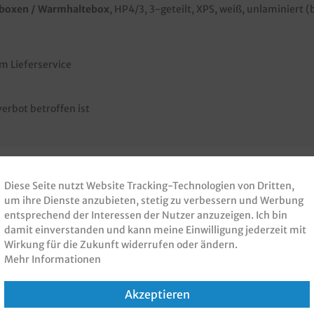
boxen /
Warmhaltebox
, HP4/3, 3-geteilt, XPS, weiß, unlaminie
m Lieferservice
erbot betroffen ist
Diese Seite nutzt Website Tracking-Technologien von Dritten,
um ihre Dienste anzubieten, stetig zu verbessern und Werbung
 PRODUKT GEKAUFT H
entsprechend der Interessen der Nutzer anzuzeigen. Ich bin
damit einverstanden und kann meine Einwilligung jederzeit mit
KAUFT
Wirkung für die Zukunft widerrufen oder ändern.
Mehr Informationen
Akzeptieren