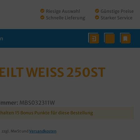
Riesige Auswahl
Günstige Preise
Schnelle Lieferung
Starker Service
en
ILT WEISS 250ST
ummer:
MBS032311W
rhalten 15 Bonus Punkte für diese Bestellung
zzgl. MwSt und
Versandkosten