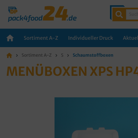
Sortiment A-Z
Individueller Druck
Aktuel
Sortiment A-Z
S
Schaumstoffboxen
MENÜBOXEN XPS HP4