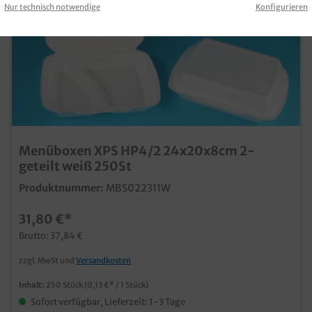
Nur technisch notwendige
Konfigurieren
Menüboxen XPS HP4/2 24x20x8cm 2-
geteilt weiß 250St
Produktnummer:
MBS022311W
31,80 €*
Brutto: 37,84 €
zzgl. MwSt und
Versandkosten
Inhalt:
250 Stück
(0,13 €* / 1 Stück)
Sofort verfügbar, Lieferzeit: 1-3 Tage