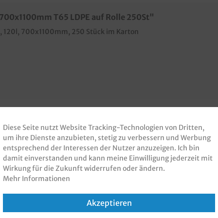
l 700x1100mm T65 LDPE auf Rolle 250St"
t, 120l, 700x1100mm, 250 Stück im Karton
Diese Seite nutzt Website Tracking-Technologien von Dritten,
um ihre Dienste anzubieten, stetig zu verbessern und Werbung
 PRODUKT GEKAUFT H
entsprechend der Interessen der Nutzer anzuzeigen. Ich bin
damit einverstanden und kann meine Einwilligung jederzeit mit
KAUFT
Wirkung für die Zukunft widerrufen oder ändern.
Mehr Informationen
Akzeptieren