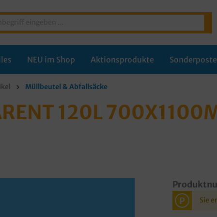
les
NEU im Shop
Aktionsprodukte
Sonderpost
ikel
Müllbeutel & Abfallsäcke
RENT 120L 700X1100M
Produktn
P
Sie e