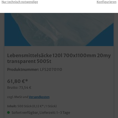
Nur technisch notwendige
Konfigurieren
Lebensmittelsäcke 120l 700x1100mm 20my
transparent 500St
Produktnummer:
LFS2070110
61,80 €*
Brutto: 73,54 €
zzgl. MwSt und
Versandkosten
Inhalt:
500 Stück
(0,12 €* / 1 Stück)
Sofort verfügbar, Lieferzeit: 1-3 Tage