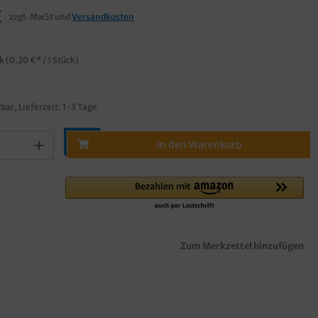
€
zzgl. MwSt und
Versandkosten
ck
(0,20 €* / 1 Stück)
bar, Lieferzeit: 1-3 Tage
In den Warenkorb
Zum Merkzettel hinzufügen