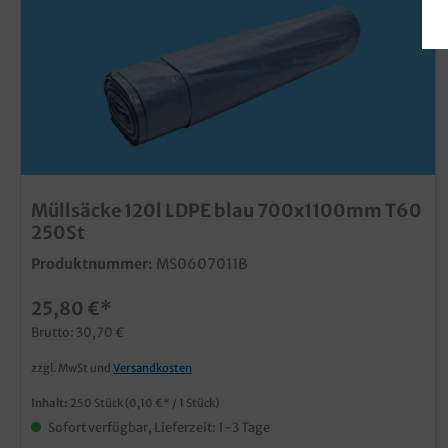
Müllsäcke 120l LDPE blau 700x1100mm T60
250St
Produktnummer:
MS0607011B
25,80 €*
Brutto: 30,70 €
zzgl. MwSt und
Versandkosten
Inhalt:
250 Stück
(0,10 €* / 1 Stück)
Sofort verfügbar, Lieferzeit: 1-3 Tage