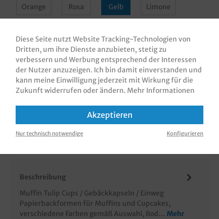
Orange
Rosa
Gelb
Limone
Hellblau
Farbig Sortiert
Diese Seite nutzt Website Tracking-Technologien von
Dritten, um ihre Dienste anzubieten, stetig zu
In den Warenkorb
verbessern und Werbung entsprechend der Interessen
der Nutzer anzuzeigen. Ich bin damit einverstanden und
kann meine Einwilligung jederzeit mit Wirkung für die
Zukunft widerrufen oder ändern.
Mehr Informationen
Akzeptieren
Zum Merkzettel hinzufügen
Nur technisch notwendige
Konfigurieren
Beschreibung
Muffin Tulip Cups / Gebäckkapseln / Einweg
Papierbackformen für Muffins und Cupcakes,
verschiedene Farben gemäß Auswahl, Bod…
Mehr