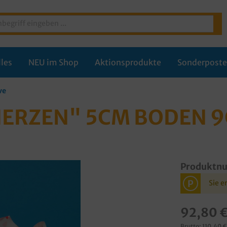
les
NEU im Shop
Aktionsprodukte
Sonderpost
ve
"HERZEN" 5CM BODEN 
Produktn
P
Sie e
92,80 
Brutto: 110,40 €