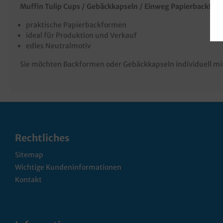
Muffin Tulip Cups / Gebäckkapseln / Einweg Papierbackfor
praktische Papierbackformen
ideal für Produktion und Verkauf
edles Neutralmotiv
Sie möchten Backformen oder Gebäckkapseln individuell mit
Rechtliches
Sitemap
Wichtige Kundeninformationen
Kontakt