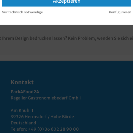
Akzeptieren
men für Muffins und Cupcakes
, Neutralmotiv "Herzen", Bodendur
Nur technisch notwendige
Konfigurieren
 Ihrem Design bedrucken lassen? Kein Problem, wenden Sie sich e
Kontakt
Pack4Food24
Ragaller Gastronomiebedarf GmbH
Am Knühl 1
39326 Hermsdorf / Hohe Börde
Deutschland
Telefon:
+49 (0) 36 602 28 90 00