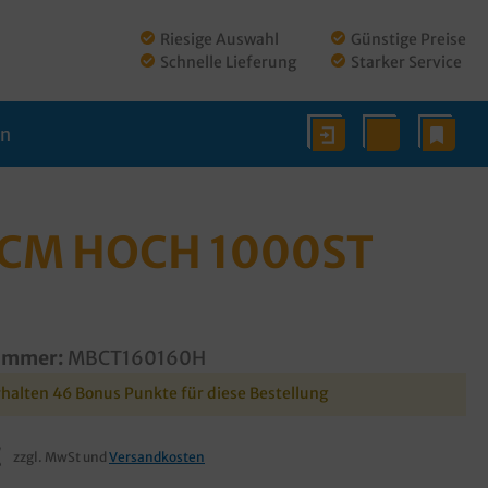
Riesige Auswahl
Günstige Preise
Schnelle Lieferung
Starker Service
en
9CM HOCH 1000ST
ummer:
MBCT160160H
rhalten 46 Bonus Punkte für diese Bestellung
€
zzgl. MwSt und
Versandkosten