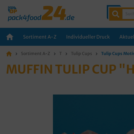
Sortiment A-Z
Individueller Druck
Aktuel
Sortiment A-Z
T
Tulip Cups
Tulip Cups Moti
MUFFIN TULIP CUP 