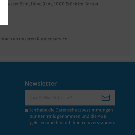
chmesser 5cm, Höhe 9cm, 1000 Stück im Karton
infach an unseren Kundenservice.
Newsletter
Ich habe die
Datenschutzbestimmungen
zur Kenntnis genommen und die
AGB
gelesen und bin mit ihnen einverstanden.