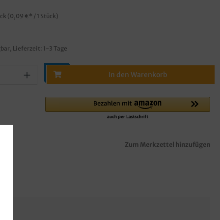
ück
(0,09 €* / 1 Stück)
bar, Lieferzeit: 1-3 Tage
In den Warenkorb
Zum Merkzettel hinzufügen