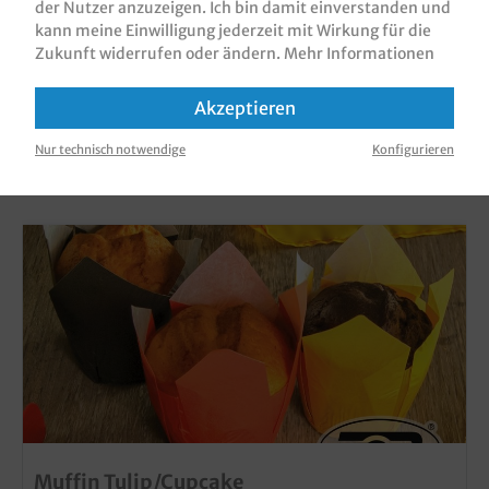
der Nutzer anzuzeigen. Ich bin damit einverstanden und
kann meine Einwilligung jederzeit mit Wirkung für die
Zukunft widerrufen oder ändern.
Mehr Informationen
Akzeptieren
KUNDEN, DIE DIESES PRODUKT GEKAUFT
Nur technisch notwendige
Konfigurieren
HABEN, HABEN AUCH DIESE PRODUKTE
GEKAUFT
Muffin Tulip/Cupcake