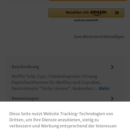
Zum Merkzettel hinzufügen
Beschreibung
Muffin Tulip Cups / Gebäckkapseln / Einweg
Papierbackformen für Muffins und Cupcakes,
Neutralmotiv "Vichy Limone", Bodendurc…
Mehr
Bewertungen
Informationen zur Produktsicherheit
Diese Seite nutzt Website Tracking-Technologien von
Dritten, um ihre Dienste anzubieten, stetig zu
verbessern und Werbung entsprechend der Interessen