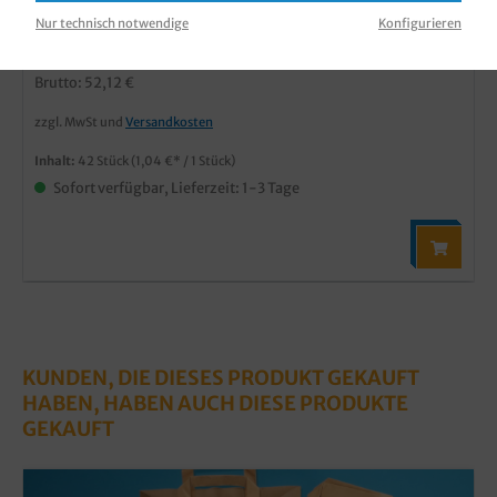
Produktnummer:
MBTT0524E
Nur technisch notwendige
Konfigurieren
43,80 €*
Brutto: 52,12 €
zzgl. MwSt und
Versandkosten
Inhalt:
42 Stück
(1,04 €* / 1 Stück)
Sofort verfügbar, Lieferzeit: 1-3 Tage
KUNDEN, DIE DIESES PRODUKT GEKAUFT
HABEN, HABEN AUCH DIESE PRODUKTE
GEKAUFT