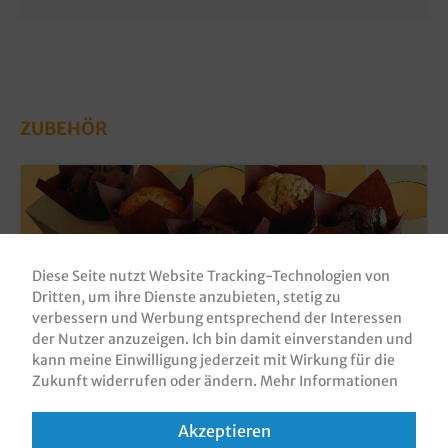
ZUBEHÖR
Diese Seite nutzt Website Tracking-Technologien von
Dritten, um ihre Dienste anzubieten, stetig zu
verbessern und Werbung entsprechend der Interessen
der Nutzer anzuzeigen. Ich bin damit einverstanden und
kann meine Einwilligung jederzeit mit Wirkung für die
Zukunft widerrufen oder ändern.
Mehr Informationen
Muffin Back Tray Pappe für 24 Tulip Cups
42St
Akzeptieren