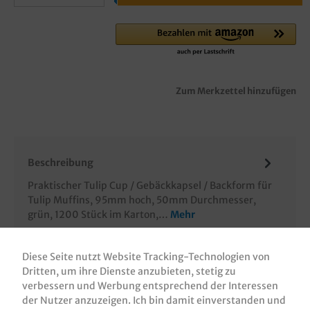
Zum Merkzettel hinzufügen
Beschreibung
Praktischer Tulip Cup / Gebäckkapsel / Backform für
Tulip Muffins, 95mm hoch, 50mm Durchmesser,
grün, 1200 Stück im Karton,…
Mehr
Bewertungen
Diese Seite nutzt Website Tracking-Technologien von
Informationen zur Produktsicherheit
Dritten, um ihre Dienste anzubieten, stetig zu
verbessern und Werbung entsprechend der Interessen
der Nutzer anzuzeigen. Ich bin damit einverstanden und