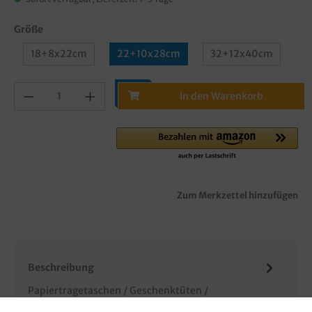
Größe
18+8x22cm
22+10x28cm
32+12x40cm
In den Warenkorb
Zum Merkzettel hinzufügen
Beschreibung
Papiertragetaschen / Geschenktüten /
Einkaufstüten, Papier, weiß mit Neutralmotiv, 250