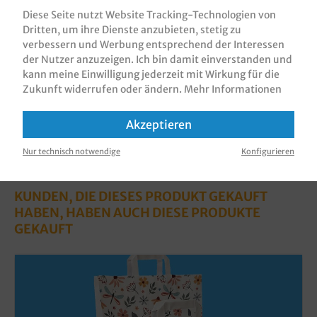
Stück in VE, verschiedene Größen gemä…
Mehr
Diese Seite nutzt Website Tracking-Technologien von
Dritten, um ihre Dienste anzubieten, stetig zu
Bewertungen
verbessern und Werbung entsprechend der Interessen
Informationen zur Produktsicherheit
der Nutzer anzuzeigen. Ich bin damit einverstanden und
kann meine Einwilligung jederzeit mit Wirkung für die
Zukunft widerrufen oder ändern.
Mehr Informationen
Akzeptieren
Nur technisch notwendige
Konfigurieren
KUNDEN, DIE DIESES PRODUKT GEKAUFT
HABEN, HABEN AUCH DIESE PRODUKTE
GEKAUFT