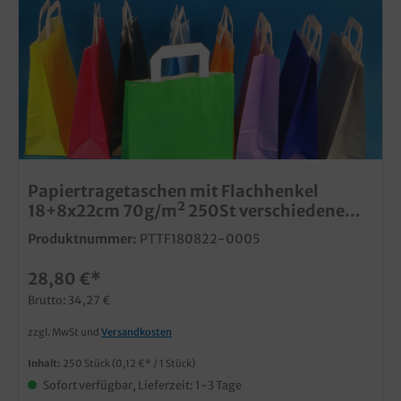
Papiertragetaschen mit Flachhenkel
18+8x22cm 70g/m² 250St verschiedene
Farben zur Auswahl
Produktnummer:
PTTF180822-0005
28,80 €*
Brutto: 34,27 €
zzgl. MwSt und
Versandkosten
Inhalt:
250 Stück
(0,12 €* / 1 Stück)
Sofort verfügbar, Lieferzeit: 1-3 Tage