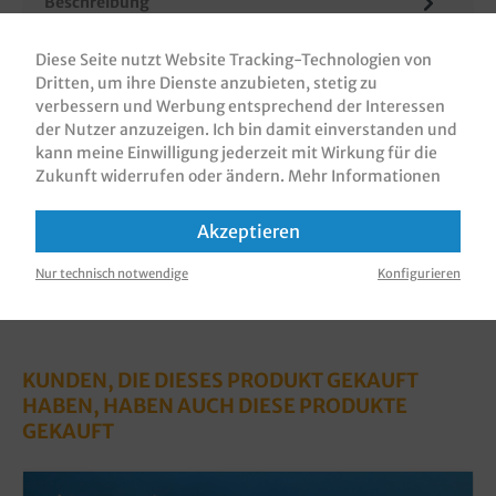
Beschreibung
Papiertragetaschen / Papiertüten / Geschenktüten
Diese Seite nutzt Website Tracking-Technologien von
/Tragetaschen aus Papier, 18+8x22cm, 70g/m², mit
Dritten, um ihre Dienste anzubieten, stetig zu
Flachhenkel, verschiedene…
Mehr
verbessern und Werbung entsprechend der Interessen
Bewertungen
der Nutzer anzuzeigen. Ich bin damit einverstanden und
kann meine Einwilligung jederzeit mit Wirkung für die
Informationen zur Produktsicherheit
Zukunft widerrufen oder ändern.
Mehr Informationen
Akzeptieren
Nur technisch notwendige
Konfigurieren
KUNDEN, DIE DIESES PRODUKT GEKAUFT
HABEN, HABEN AUCH DIESE PRODUKTE
GEKAUFT