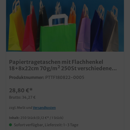
Papiertragetaschen mit Flachhenkel
18+8x22cm 70g/m² 250St verschiedene
Farben zur Auswahl
Produktnummer:
PTTF180822-0005
28,80 €*
Brutto: 34,27 €
zzgl. MwSt und
Versandkosten
Inhalt:
250 Stück
(0,12 €* / 1 Stück)
Sofort verfügbar, Lieferzeit: 1-3 Tage