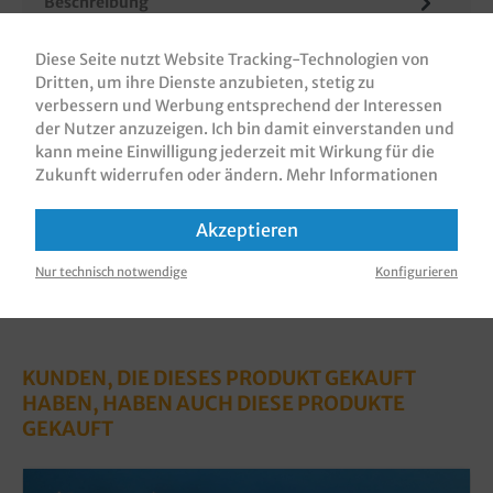
Beschreibung
Papiertragetaschen / Papiertüten / Geschenktüten
Diese Seite nutzt Website Tracking-Technologien von
/Tragetaschen aus Papier, 18+8x22cm, 70g/m², mit
Dritten, um ihre Dienste anzubieten, stetig zu
Flachhenkel, verschiedene…
Mehr
verbessern und Werbung entsprechend der Interessen
Bewertungen
der Nutzer anzuzeigen. Ich bin damit einverstanden und
kann meine Einwilligung jederzeit mit Wirkung für die
Informationen zur Produktsicherheit
Zukunft widerrufen oder ändern.
Mehr Informationen
Akzeptieren
Nur technisch notwendige
Konfigurieren
KUNDEN, DIE DIESES PRODUKT GEKAUFT
HABEN, HABEN AUCH DIESE PRODUKTE
GEKAUFT