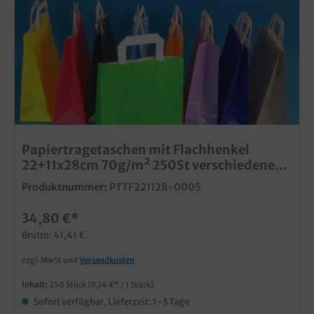
Papiertragetaschen mit Flachhenkel
22+11x28cm 70g/m² 250St verschiedene
Farben zur Auswahl
Produktnummer:
PTTF221128-0005
34,80 €*
Brutto: 41,41 €
zzgl. MwSt und
Versandkosten
Inhalt:
250 Stück
(0,14 €* / 1 Stück)
Sofort verfügbar, Lieferzeit: 1-3 Tage