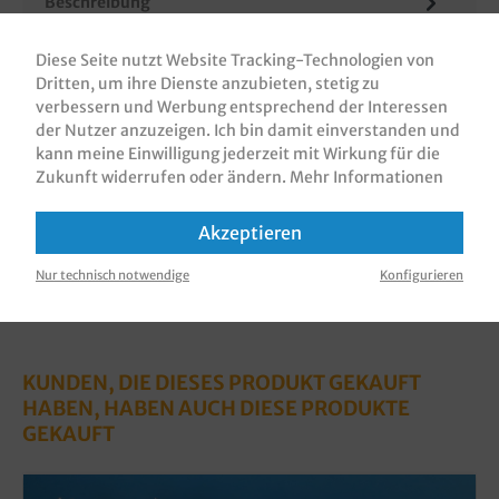
Beschreibung
Papiertragetaschen / Papiertüten / Geschenktüten /
Diese Seite nutzt Website Tracking-Technologien von
Tragetaschen aus Papier, 22+11x28cm, 70g, mit
Dritten, um ihre Dienste anzubieten, stetig zu
Flachhenkel, verschiedene F…
Mehr
verbessern und Werbung entsprechend der Interessen
Bewertungen
der Nutzer anzuzeigen. Ich bin damit einverstanden und
kann meine Einwilligung jederzeit mit Wirkung für die
Informationen zur Produktsicherheit
Zukunft widerrufen oder ändern.
Mehr Informationen
Akzeptieren
Nur technisch notwendige
Konfigurieren
KUNDEN, DIE DIESES PRODUKT GEKAUFT
HABEN, HABEN AUCH DIESE PRODUKTE
GEKAUFT