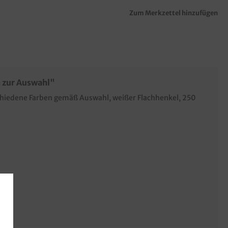
Zum Merkzettel hinzufügen
 zur Auswahl"
chiedene Farben gemäß Auswahl, weißer Flachhenkel, 250