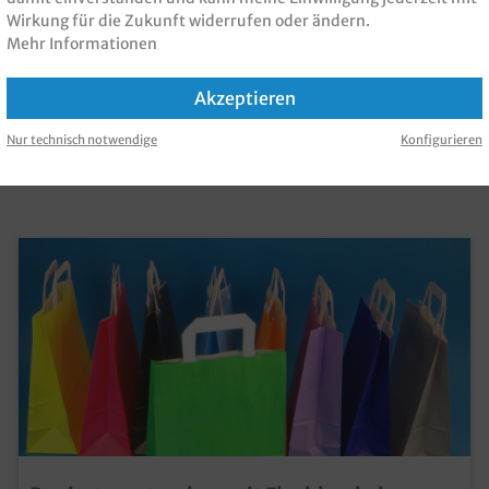
Wirkung für die Zukunft widerrufen oder ändern.
Mehr Informationen
 PRODUKT GEKAUFT H
Akzeptieren
Nur technisch notwendige
Konfigurieren
KAUFT