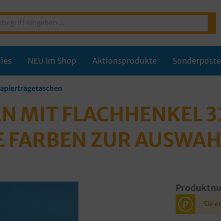
les
NEU im Shop
Aktionsprodukte
Sonderpost
apiertragetaschen
N MIT FLACHHENKEL 
E FARBEN ZUR AUSWAH
Produktn
P
Sie e