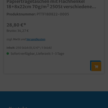
Papiertragetaschen mit Flachhenkel
18+8x22cm 70g/m² 250St verschiedene
Farben zur Auswahl
Produktnummer:
PTTF180822-0005
28,80 €*
Brutto: 34,27 €
zzgl. MwSt und
Versandkosten
Inhalt:
250 Stück
(0,12 €* / 1 Stück)
Sofort verfügbar, Lieferzeit: 1-3 Tage