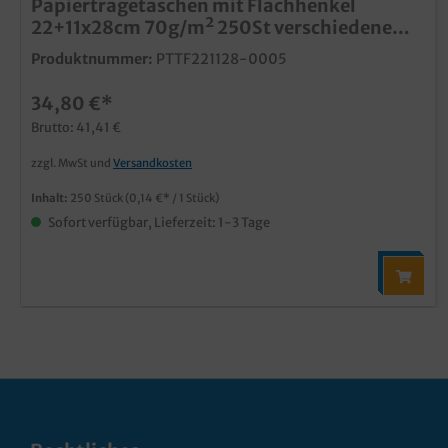
Papiertragetaschen mit Flachhenkel
22+11x28cm 70g/m² 250St verschiedene
Farben zur Auswahl
Produktnummer:
PTTF221128-0005
34,80 €*
Brutto: 41,41 €
zzgl. MwSt und
Versandkosten
Inhalt:
250 Stück
(0,14 €* / 1 Stück)
Sofort verfügbar, Lieferzeit: 1-3 Tage