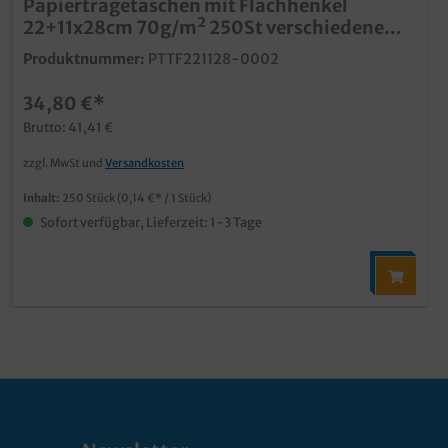
Papiertragetaschen mit Flachhenkel
22+11x28cm 70g/m² 250St verschiedene
Farben zur Auswahl
Produktnummer:
PTTF221128-0002
34,80 €*
Brutto: 41,41 €
zzgl. MwSt und
Versandkosten
Inhalt:
250 Stück
(0,14 €* / 1 Stück)
Sofort verfügbar, Lieferzeit: 1-3 Tage