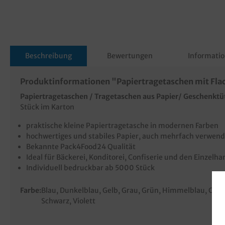
Beschreibung
Bewertungen
Informatio
Produktinformationen "Papiertragetaschen mit Fl
Papiertragetaschen / Tragetaschen aus Papier/ Geschenktü
Stück im Karton
praktische kleine Papiertragetasche in modernen Farben
hochwertiges und stabiles Papier, auch mehrfach verwen
Bekannte Pack4Food24 Qualität
Ideal für Bäckerei, Konditorei, Confiserie und den Einzelha
Individuell bedruckbar ab 5000 Stück
Farbe:
Blau
, Dunkelblau
, Gelb
, Grau
, Grün
, Himmelblau
, Ora
Schwarz
, Violett