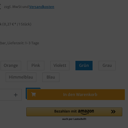
€
zzgl. MwSt und
Versandkosten
ck
(0,27 €* / 1 Stück)
bar, Lieferzeit: 1-3 Tage
Orange
Pink
Violett
Grün
Grau
Himmelblau
Blau
In den Warenkorb