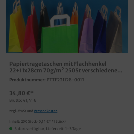
Papiertragetaschen mit Flachhenkel
22+11x28cm 70g/m² 250St verschiedene
Farben zur Auswahl
Produktnummer:
PTTF221128-0017
34,80 €*
Brutto: 41,41 €
zzgl. MwSt und
Versandkosten
Inhalt:
250 Stück
(0,14 €* / 1 Stück)
Sofort verfügbar, Lieferzeit: 1-3 Tage