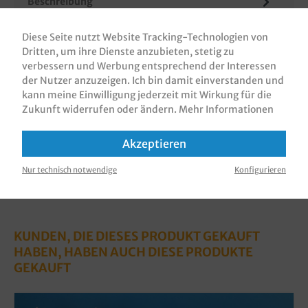
Beschreibung
Papiertragetaschen / Tragetaschen aus Papier/
Diese Seite nutzt Website Tracking-Technologien von
Geschenktüten / Einkaufstüten, 32+12x40cm,
Dritten, um ihre Dienste anzubieten, stetig zu
80g/m², mit Flachhenkel, verschiede…
Mehr
verbessern und Werbung entsprechend der Interessen
Bewertungen
der Nutzer anzuzeigen. Ich bin damit einverstanden und
kann meine Einwilligung jederzeit mit Wirkung für die
Informationen zur Produktsicherheit
Zukunft widerrufen oder ändern.
Mehr Informationen
Akzeptieren
Nur technisch notwendige
Konfigurieren
KUNDEN, DIE DIESES PRODUKT GEKAUFT
HABEN, HABEN AUCH DIESE PRODUKTE
GEKAUFT