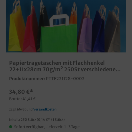
Papiertragetaschen mit Flachhenkel
22+11x28cm 70g/m² 250St verschiedene
Farben zur Auswahl
Produktnummer:
PTTF221128-0002
34,80 €*
Brutto: 41,41 €
zzgl. MwSt und
Versandkosten
Inhalt:
250 Stück
(0,14 €* / 1 Stück)
Sofort verfügbar, Lieferzeit: 1-3 Tage