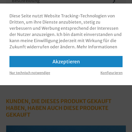
Beschreibung
Papiertragetaschen / Tragetaschen aus Papier/
Diese Seite nutzt Website Tracking-Technologien von
Geschenktüten / Einkaufstüten, 32+12x40cm,
Dritten, um ihre Dienste anzubieten, stetig zu
80g/m², mit Flachhenkel, verschiede…
Mehr
verbessern und Werbung entsprechend der Interessen
Bewertungen
der Nutzer anzuzeigen. Ich bin damit einverstanden und
kann meine Einwilligung jederzeit mit Wirkung für die
Informationen zur Produktsicherheit
Zukunft widerrufen oder ändern.
Mehr Informationen
Akzeptieren
Nur technisch notwendige
Konfigurieren
KUNDEN, DIE DIESES PRODUKT GEKAUFT
HABEN, HABEN AUCH DIESE PRODUKTE
GEKAUFT