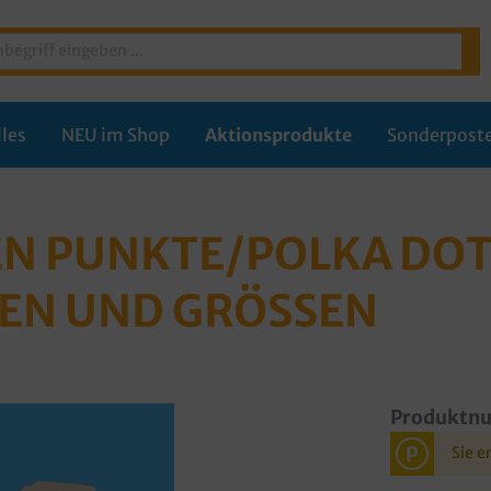
les
NEU im Shop
Aktionsprodukte
Sonderpost
N PUNKTE/POLKA DOT
BEN UND GRÖSSEN
Produktn
P
Sie e