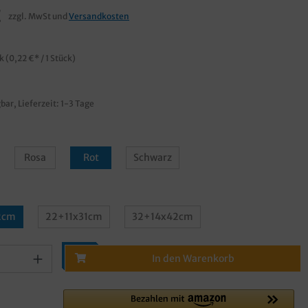
€
zzgl. MwSt und
Versandkosten
ck
(0,22 €* / 1 Stück)
bar, Lieferzeit: 1-3 Tage
Rosa
Rot
Schwarz
2cm
22+11x31cm
32+14x42cm
In den Warenkorb