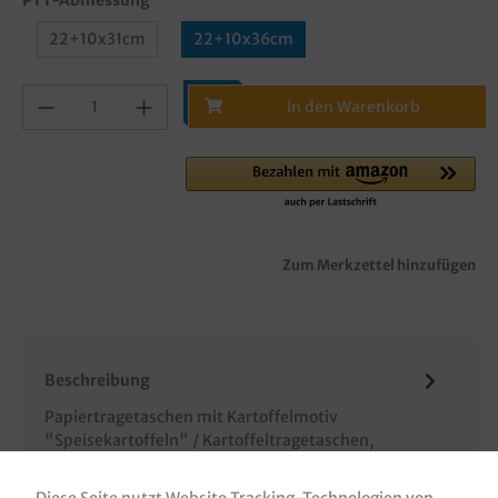
22+10x31cm
22+10x36cm
In den Warenkorb
Zum Merkzettel hinzufügen
Beschreibung
Papiertragetaschen mit Kartoffelmotiv
"Speisekartoffeln" / Kartoffeltragetaschen,
Kraftpapier, 90g/m², 250 Stück im Karton…
Mehr
Diese Seite nutzt Website Tracking-Technologien von