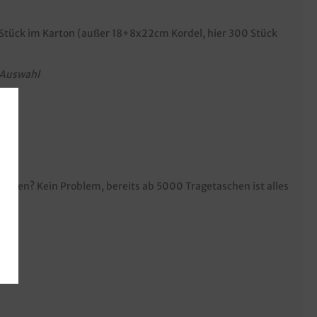
 Stück im Karton (außer 18+8x22cm Kordel, hier 300 Stück
 Auswahl
ssen? Kein Problem, bereits ab 5000 Tragetaschen ist alles