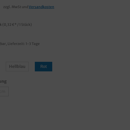
€
zzgl. MwSt und
Versandkosten
ck
(0,32 €* / 1 Stück)
bar, Lieferzeit: 1-3 Tage
Hellblau
Rot
ung
1cm