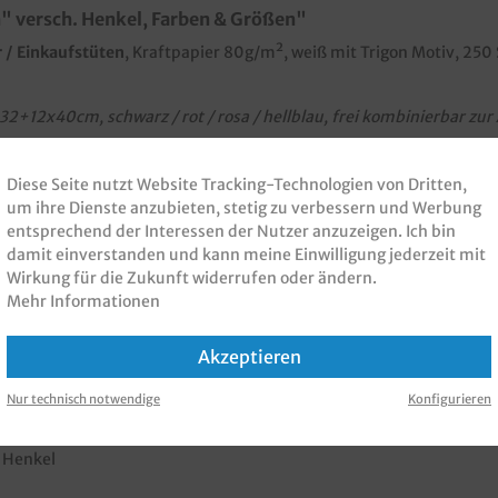
" versch. Henkel, Farben & Größen"
 / Einkaufstüten
, Kraftpapier 80g/m², weiß mit Trigon Motiv, 250
+12x40cm, schwarz / rot / rosa / hellblau, frei kombinierbar zur
aftpapier
Diese Seite nutzt Website Tracking-Technologien von Dritten,
um ihre Dienste anzubieten, stetig zu verbessern und Werbung
rben, Größen und Henkeln
entsprechend der Interessen der Nutzer anzuzeigen. Ich bin
i, Konditorei und Confiserie
damit einverstanden und kann meine Einwilligung jederzeit mit
Wirkung für die Zukunft widerrufen oder ändern.
einer Werbebotschaft oder Ihrem Unternehmensdesign bedrucken la
Mehr Informationen
Akzeptieren
Nur technisch notwendige
Konfigurieren
l Henkel