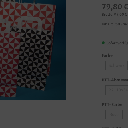
79,80 
Brutto: 95,00 €
Inhalt:
250 Stü
Sofort verfüg
Farbe
Schwarz
PTT-Abmess
22+10x3
PTT-Farbe
Rosé