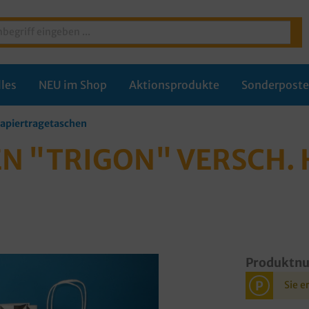
les
NEU im Shop
Aktionsprodukte
Sonderpost
apiertragetaschen
N "TRIGON" VERSCH. 
Produktn
P
Sie e