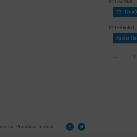
PTT-Größe
32+12x4
PTT-Henkel
Papier Fl
nen zur Produktsicherheit