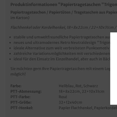
Produktinformationen "Papiertragetaschen "Trigon
Papiertragetaschen / Papiertüten / Tragetaschen aus Papier
im Karton)
Flachhenkel oder Kordelhenkel, 18+8x22cm / 22+10x31cm / 32
stabile und umweltfreundliche Papiertragetaschen aus Kr
neues und ultramodernes Retro Neutraldesign "Trigon"
ideale Alternative zum weit verbreiteten Punktemotiv
zahlreiche Variationsmöglichkeiten mit verschiedenen Fa
ideal für den Einsatz im Einzelhandel, aber auch in Bäckere
Sie möchten gern Ihre Papiertragetaschen mit einem Logo, 
möglich!
Farbe:
Hellblau
, Rot
, Schwarz
PTT-Abmessung:
18+8x22cm
, 22+10x31cm
PTT-Farbe:
Rosé
PTT-Größe:
32+12x40cm
PTT-Henkel:
Papier Flachhenkel
, Papierkorde