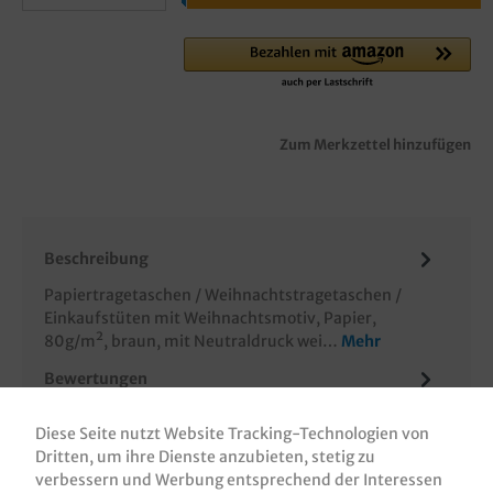
Zum Merkzettel hinzufügen
Beschreibung
Papiertragetaschen / Weihnachtstragetaschen /
Einkaufstüten mit Weihnachtsmotiv, Papier,
80g/m², braun, mit Neutraldruck wei…
Mehr
Bewertungen
Informationen zur Produktsicherheit
Diese Seite nutzt Website Tracking-Technologien von
Dritten, um ihre Dienste anzubieten, stetig zu
verbessern und Werbung entsprechend der Interessen