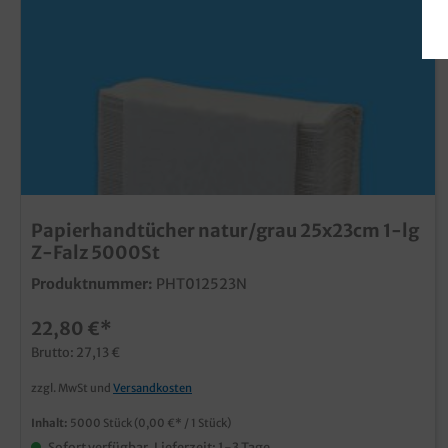
Papierhandtücher natur/grau 25x23cm 1-lg
Z-Falz 5000St
Produktnummer:
PHT012523N
22,80 €*
Brutto: 27,13 €
zzgl. MwSt und
Versandkosten
Inhalt:
5000 Stück
(0,00 €* / 1 Stück)
Sofort verfügbar, Lieferzeit: 1-3 Tage