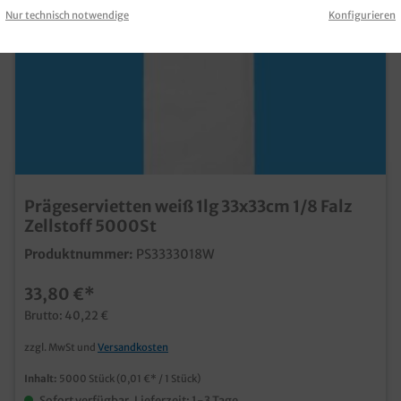
Nur technisch notwendige
Konfigurieren
Prägeservietten weiß 1lg 33x33cm 1/8 Falz
Zellstoff 5000St
Produktnummer:
PS3333018W
33,80 €*
Brutto: 40,22 €
zzgl. MwSt und
Versandkosten
Inhalt:
5000 Stück
(0,01 €* / 1 Stück)
Sofort verfügbar, Lieferzeit: 1-3 Tage