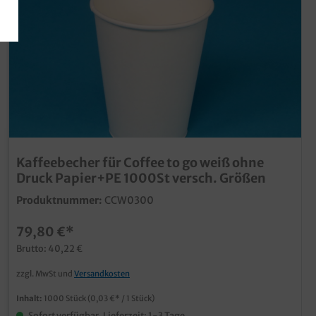
Kaffeebecher für Coffee to go weiß ohne
Druck Papier+PE 1000St versch. Größen
Produktnummer:
CCW0300
79,80 €*
Brutto: 40,22 €
zzgl. MwSt und
Versandkosten
Inhalt:
1000 Stück
(0,03 €* / 1 Stück)
Sofort verfügbar, Lieferzeit: 1-3 Tage