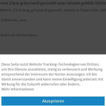
m 23cm grün/weiß gestreift starr einzeln gehüllt 100St
 Ø8mm, 23cm lang, grün/weiß gestreift, einzeln in Papierhülle, 100
 Softdrinks, usw.
n bedruckt werden kann
Diese Seite nutzt Website Tracking-Technologien von Dritten,
um ihre Dienste anzubieten, stetig zu verbessern und Werbung
 PRODUKT GEKAUFT H
entsprechend der Interessen der Nutzer anzuzeigen. Ich bin
damit einverstanden und kann meine Einwilligung jederzeit mit
Wirkung für die Zukunft widerrufen oder ändern.
KAUFT
Mehr Informationen
Akzeptieren