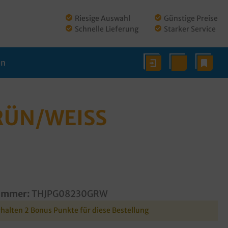
Riesige Auswahl
Günstige Preise
Schnelle Lieferung
Starker Service
en
N/WEISS G
ummer:
THJPG08230GRW
rhalten 2 Bonus Punkte für diese Bestellung