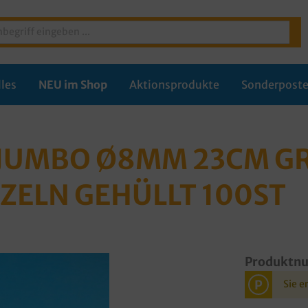
les
NEU im Shop
Aktionsprodukte
Sonderpost
JUMBO Ø8MM 23CM GRÜ
ZELN GEHÜLLT 100ST
Produktn
P
Sie e