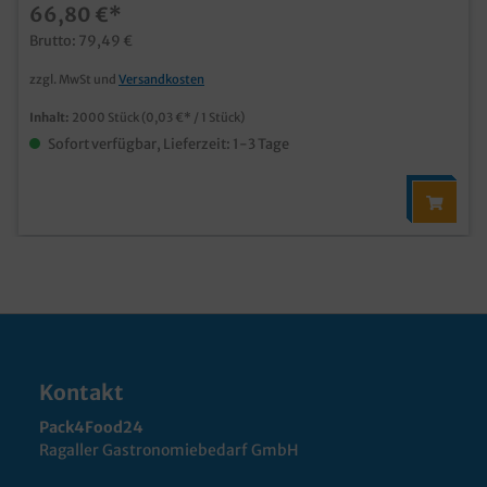
66,80 €*
Brutto: 79,49 €
zzgl. MwSt und
Versandkosten
Inhalt:
2000 Stück
(0,03 €* / 1 Stück)
Sofort verfügbar, Lieferzeit: 1-3 Tage
Kontakt
Pack4Food24
Ragaller Gastronomiebedarf GmbH