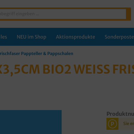
les
NEU im Shop
Aktionsprodukte
Sonderpost
rischfaser Pappteller & Pappschalen
,5CM BIO2 WEISS FRIS
Produktn
P
Sie e