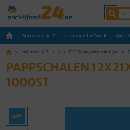
Sortiment A-Z
Individueller Druck
Aktuel
Sortiment A-Z
B
BIO Einwegverpackungen
F
PAPPSCHALEN 12X21X3
000ST