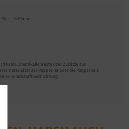
 Stück im Karton
uch keine Chemikalienreste oder Zusätze aus
sermaterial ist der Pappteller oder die Pappschale
t einer Kunststoffbeschichtung.