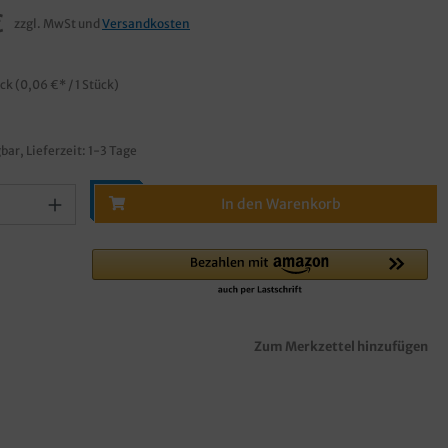
€
zzgl. MwSt und
Versandkosten
ück
(0,06 €* / 1 Stück)
bar, Lieferzeit: 1-3 Tage
In den Warenkorb
Zum Merkzettel hinzufügen