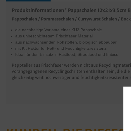
Produktinformationen "Pappschalen 12x21x3,5cm BI
Pappschalen / Pommesschalen / Currywurst Schalen / Boc
die nachhaltige Variante einer KU2 Pappschale
aus unbeschichtetem Frischfaser Material
aus nachwachsenden Rohstoffen, biologisch abbaubar
mit Kit Faktor für Fett- und Feuchtigkeitsresistenz
Ideal für den Einsatz in Fastfood, Streetfood und Imbiss
Pappteller aus Frischfaser werden nicht aus Recyclingmater
vorangegangenen Recyclingschritten enthalten sein, die die 
gleichzeitig weit hochwertiger und feuchtigkeitsresistenter 