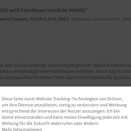
O2 weiß Frischfaser fettdicht 1000St"
kwurst Pappen, 12x21x3,5cm, BIO2
, Papierfaser unbeschichtet, 1
000
ial oder dessen anteilige Zusetzung hergestellt. Dadurch können a
Lebensmitteltauglichkeit beeinflussen könnten. Durch das Frischfa
als ein papierbeschichteter Teller und erreicht nahezu die Qualitä
Diese Seite nutzt Website Tracking-Technologien von Dritten,
um ihre Dienste anzubieten, stetig zu verbessern und Werbung
entsprechend der Interessen der Nutzer anzuzeigen. Ich bin
damit einverstanden und kann meine Einwilligung jederzeit mit
Wirkung für die Zukunft widerrufen oder ändern.
Mehr Informationen