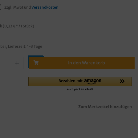
€
zzgl. MwSt und
Versandkosten
ck
(0,23 €* / 1 Stück)
bar, Lieferzeit: 1-3 Tage
In den Warenkorb
Zum Merkzettel hinzufügen