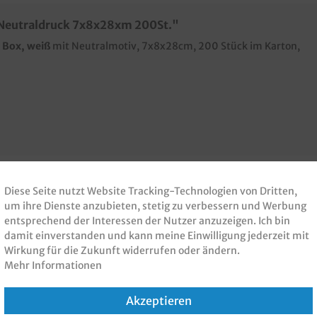
 Neutraldruck 7x8x28xm 200St."
 Box, weiß
mit Neutralmotiv, 7x8x28cm, 200 Stück im Karton,
Diese Seite nutzt Website Tracking-Technologien von Dritten,
um ihre Dienste anzubieten, stetig zu verbessern und Werbung
 PRODUKT GEKAUFT H
entsprechend der Interessen der Nutzer anzuzeigen. Ich bin
damit einverstanden und kann meine Einwilligung jederzeit mit
Wirkung für die Zukunft widerrufen oder ändern.
KAUFT
Mehr Informationen
Akzeptieren