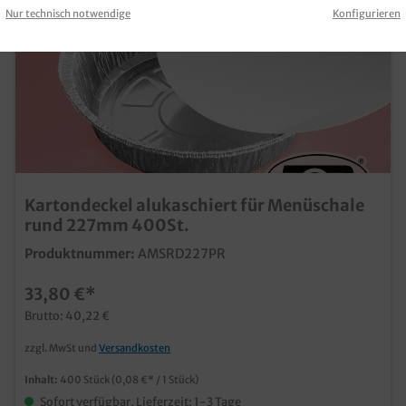
Nur technisch notwendige
Konfigurieren
Kartondeckel alukaschiert für Menüschale
rund 227mm 400St.
Produktnummer:
AMSRD227PR
33,80 €*
Brutto: 40,22 €
zzgl. MwSt und
Versandkosten
Inhalt:
400 Stück
(0,08 €* / 1 Stück)
Sofort verfügbar, Lieferzeit: 1-3 Tage