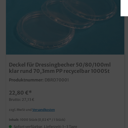
Deckel für Dressingbecher 50/80/100ml
klar rund 70,3mm PP recycelbar 1000St
Produktnummer:
DBRD70001
22,80 €*
Brutto: 27,13 €
zzgl. MwSt und
Versandkosten
Inhalt:
1000 Stück
(0,02 €* / 1 Stück)
Sofort verfügbar, Lieferzeit: 1-3 Tage