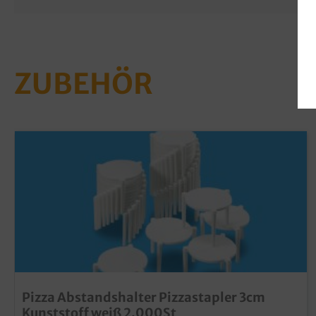
ZUBEHÖR
Pizza Abstandshalter Pizzastapler 3cm
Kunststoff weiß 2.000St