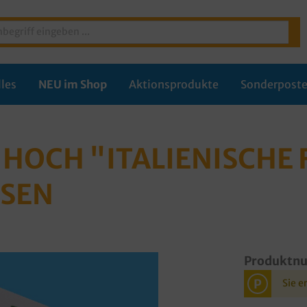
les
NEU im Shop
Aktionsprodukte
Sonderpost
HOCH "ITALIENISCHE 
SSEN
Produktn
P
Sie e