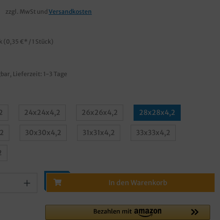
€
zzgl. MwSt und
Versandkosten
ck
(0,35 €* / 1 Stück)
bar, Lieferzeit: 1-3 Tage
2
24x24x4,2
26x26x4,2
28x28x4,2
2
30x30x4,2
31x31x4,2
33x33x4,2
2
In den Warenkorb