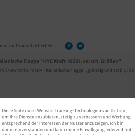
nen zur Produktsicherheit
lienische Flagge" NYC Kraft 100St. versch. Größen"
C (New York), Motiv "Italienische Flagge", günstig und stabil, 10
n Ihrem Design
Diese Seite nutzt Website Tracking-Technologien von Dritten,
um ihre Dienste anzubieten, stetig zu verbessern und Werbung
28x4,2
, 29x29x4,2
,
entsprechend der Interessen der Nutzer anzuzeigen. Ich bin
4,2
damit einverstanden und kann meine Einwilligung jederzeit mit