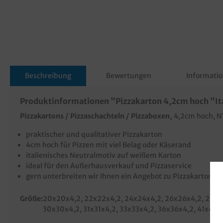
Beschreibung
Bewertungen
Informatio
Produktinformationen "Pizzakarton 4,2cm hoch "Ita
Pizzakartons / Pizzaschachteln / Pizzaboxen,
4,2cm hoch, NY
praktischer und qualitativer Pizzakarton
4cm hoch für Pizzen mit viel Belag oder Käserand
italienisches Neutralmotiv auf weißem Karton
ideal für den Außerhausverkauf und Pizzaservice
gern unterbreiten wir Ihnen ein Angebot zu Pizzakartons i
Größe:
20x20x4,2
, 22x22x4,2
, 24x24x4,2
, 26x26x4,2
, 28x
30x30x4,2
, 31x31x4,2
, 33x33x4,2
, 36x36x4,2
, 41x41x