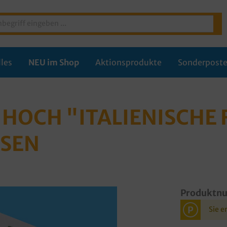
les
NEU im Shop
Aktionsprodukte
Sonderpost
HOCH "ITALIENISCHE 
SSEN
Produktn
P
Sie e