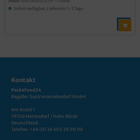
Inhalt:
1000 Stück
(0,02 €* / 1 Stück)
Sofort verfügbar, Lieferzeit: 1-3 Tage
Kontakt
Pack4Food24
Ragaller Gastronomiebedarf GmbH
Am Knühl 1
39326 Hermsdorf / Hohe Börde
Deutschland
Telefon:
+49 (0) 36 602 28 90 00