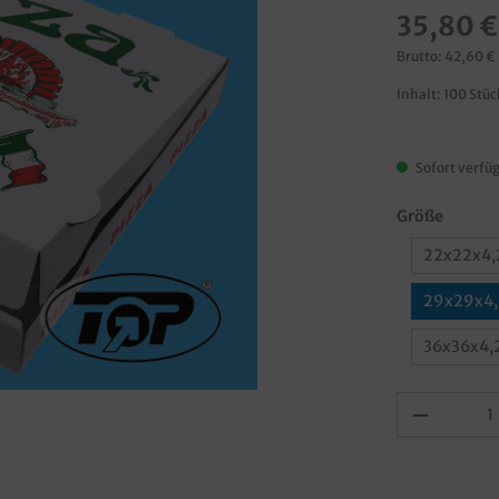
35,80 €
Brutto: 42,60 €
Inhalt:
100 Stü
Sofort verfüg
Größe
22x22x4,
29x29x4,
36x36x4,