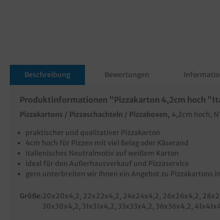
Beschreibung
Bewertungen
Informatio
Produktinformationen "Pizzakarton 4,2cm hoch "Ita
Pizzakartons / Pizzaschachteln / Pizzaboxen,
4,2cm hoch, NY
praktischer und qualitativer Pizzakarton
4cm hoch für Pizzen mit viel Belag oder Käserand
italienisches Neutralmotiv auf weißem Karton
ideal für den Außerhausverkauf und Pizzaservice
gern unterbreiten wir Ihnen ein Angebot zu Pizzakartons i
Größe:
20x20x4,2
, 22x22x4,2
, 24x24x4,2
, 26x26x4,2
, 28x
30x30x4,2
, 31x31x4,2
, 33x33x4,2
, 36x36x4,2
, 41x41x