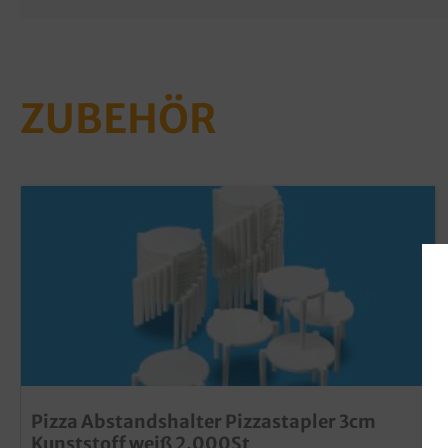
ZUBEHÖR
Pizza Abstandshalter Pizzastapler 3cm
Kunststoff weiß 2.000St