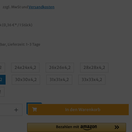
zzgl. MwSt und
Versandkosten
ck
(0,36 €* / 1 Stück)
bar, Lieferzeit: 1-3 Tage
2
24x24x4,2
26x26x4,2
28x28x4,2
2
30x30x4,2
31x31x4,2
33x33x4,2
2
In den Warenkorb