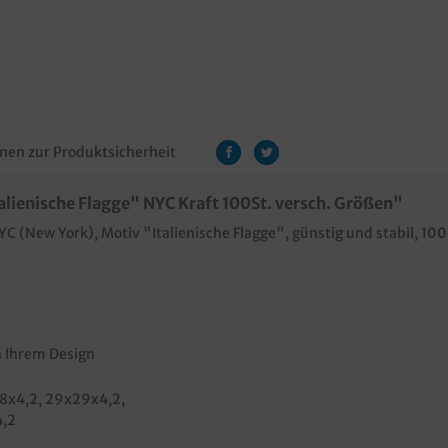
nen zur Produktsicherheit
lienische Flagge" NYC Kraft 100St. versch. Größen"
C (New York), Motiv "Italienische Flagge", günstig und stabil, 10
n Ihrem Design
28x4,2
, 29x29x4,2
,
4,2