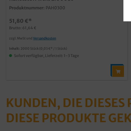
Produktnummer:
PAH0300
51,80 €*
Brutto: 61,64 €
zzgl. MwSt und
Versandkosten
Inhalt:
2000 Stück
(0,03 €* / 1 Stück)
Sofort verfügbar, Lieferzeit: 1-3 Tage
KUNDEN, DIE DIESES
DIESE PRODUKTE GE