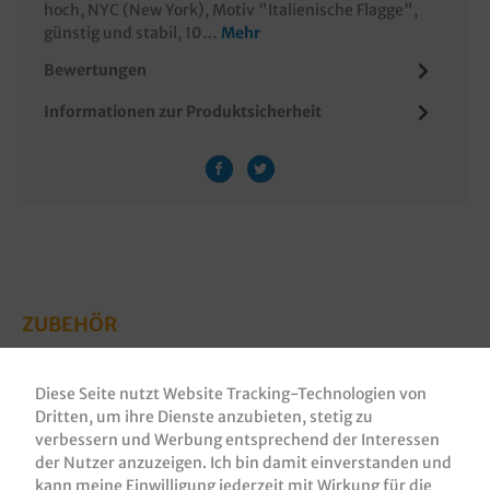
hoch, NYC (New York), Motiv "Italienische Flagge",
günstig und stabil, 10…
Mehr
Bewertungen
Informationen zur Produktsicherheit
ZUBEHÖR
Diese Seite nutzt Website Tracking-Technologien von
Dritten, um ihre Dienste anzubieten, stetig zu
verbessern und Werbung entsprechend der Interessen
der Nutzer anzuzeigen. Ich bin damit einverstanden und
kann meine Einwilligung jederzeit mit Wirkung für die