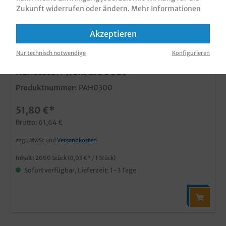
Zukunft widerrufen oder ändern.
Mehr Informationen
Akzeptieren
Nur technisch notwendige
Konfigurieren
Pizza Abstandshalter Pizzastapler 3cm
Kunststoff weiß 2.000St
Produktnummer:
PAH0300
51,80 €*
Brutto: 61,64 €
zzgl. MwSt und
Versandkosten
Inhalt:
2000 Stück
(0,03 €* / 1 Stück)
Sofort verfügbar, Lieferzeit: 1-3 Tage