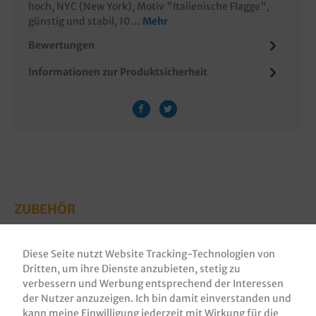
hoch, NYC (New York), Motiv "Italienische Flagge",
günstig und stabil, 10…
Mehr
Bewertungen
Informationen zur Produktsicherheit
ZUBEHÖR
Diese Seite nutzt Website Tracking-Technologien von
Dritten, um ihre Dienste anzubieten, stetig zu
verbessern und Werbung entsprechend der Interessen
der Nutzer anzuzeigen. Ich bin damit einverstanden und
kann meine Einwilligung jederzeit mit Wirkung für die