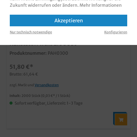
Zukunft widerrufen oder ändern.
Mehr Informationen
Akzeptieren
Nur technisch notwendige
Konfigurieren
Pizza Abstandshalter Pizzastapler 3cm
Kunststoff weiß 2.000St
Produktnummer:
PAH0300
51,80 €*
Brutto: 61,64 €
zzgl. MwSt und
Versandkosten
Inhalt:
2000 Stück
(0,03 €* / 1 Stück)
Sofort verfügbar, Lieferzeit: 1-3 Tage