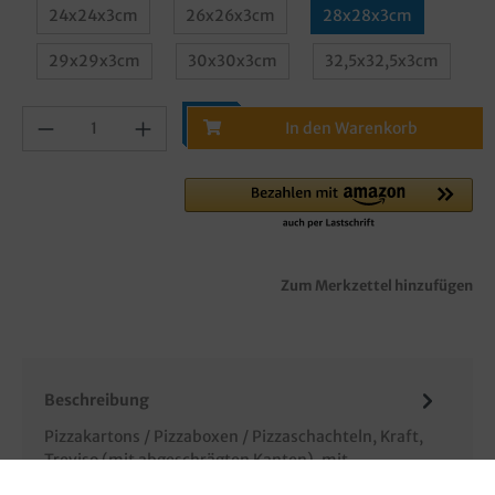
24x24x3cm
26x26x3cm
28x28x3cm
29x29x3cm
30x30x3cm
32,5x32,5x3cm
In den Warenkorb
Zum Merkzettel hinzufügen
Beschreibung
Pizzakartons / Pizzaboxen / Pizzaschachteln, Kraft,
Treviso (mit abgeschrägten Kanten), mit
Neutralmotiv "Piccante", verschi…
Mehr