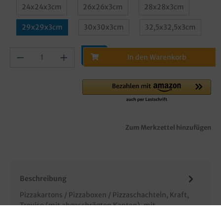
24x24x3cm
26x26x3cm
28x28x3cm
29x29x3cm
30x30x3cm
32,5x32,5x3cm
In den Warenkorb
Zum Merkzettel hinzufügen
Beschreibung
Pizzakartons / Pizzaboxen / Pizzaschachteln, Kraft,
Treviso (mit abgeschrägten Kanten), mit
Neutralmotiv "Piccante", verschi…
Mehr