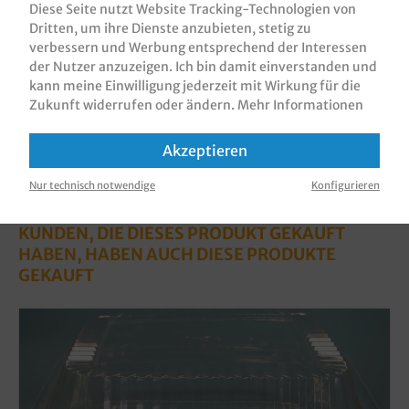
Diese Seite nutzt Website Tracking-Technologien von
Bewertungen
Dritten, um ihre Dienste anzubieten, stetig zu
verbessern und Werbung entsprechend der Interessen
Informationen zur Produktsicherheit
der Nutzer anzuzeigen. Ich bin damit einverstanden und
kann meine Einwilligung jederzeit mit Wirkung für die
Zukunft widerrufen oder ändern.
Mehr Informationen
Akzeptieren
Nur technisch notwendige
Konfigurieren
KUNDEN, DIE DIESES PRODUKT GEKAUFT
HABEN, HABEN AUCH DIESE PRODUKTE
GEKAUFT