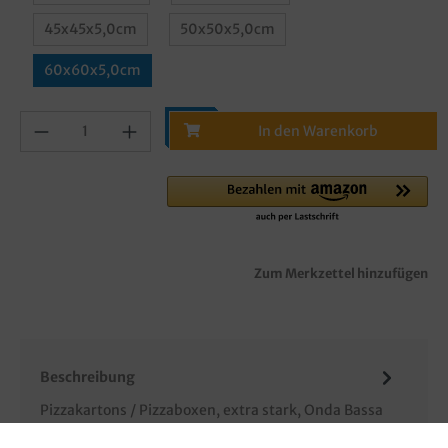
45x45x5,0cm
50x50x5,0cm
60x60x5,0cm
In den Warenkorb
Zum Merkzettel hinzufügen
Beschreibung
Pizzakartons / Pizzaboxen, extra stark, Onda Bassa
Kraft/Kraft, Motiv Mittelmeerküste, 50 Stück in Poly,