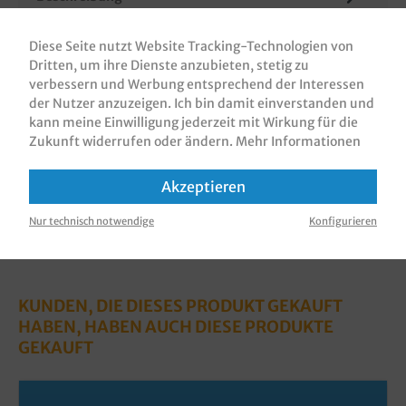
Pizzakartons / Pizzaboxen / Pizzaschachteln / Pizza
Take away Karton, braun, Kraft/Kraft, NYC, 4cm
Diese Seite nutzt Website Tracking-Technologien von
hoch, 100 Stück in VE, ve…
Mehr
Dritten, um ihre Dienste anzubieten, stetig zu
verbessern und Werbung entsprechend der Interessen
Bewertungen
der Nutzer anzuzeigen. Ich bin damit einverstanden und
kann meine Einwilligung jederzeit mit Wirkung für die
Informationen zur Produktsicherheit
Zukunft widerrufen oder ändern.
Mehr Informationen
Akzeptieren
Nur technisch notwendige
Konfigurieren
KUNDEN, DIE DIESES PRODUKT GEKAUFT
HABEN, HABEN AUCH DIESE PRODUKTE
GEKAUFT