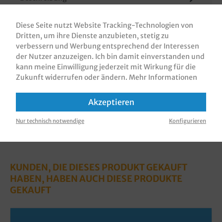
Pizzakartons / Pizzaboxen / Pizzaschachteln / Pizza
Take away Karton, braun, Kraft/Kraft, NYC, 4cm
Diese Seite nutzt Website Tracking-Technologien von
hoch, 100 Stück in VE, ve…
Mehr
Dritten, um ihre Dienste anzubieten, stetig zu
verbessern und Werbung entsprechend der Interessen
Bewertungen
der Nutzer anzuzeigen. Ich bin damit einverstanden und
kann meine Einwilligung jederzeit mit Wirkung für die
Informationen zur Produktsicherheit
Zukunft widerrufen oder ändern.
Mehr Informationen
Akzeptieren
Nur technisch notwendige
Konfigurieren
KUNDEN, DIE DIESES PRODUKT GEKAUFT
HABEN, HABEN AUCH DIESE PRODUKTE
GEKAUFT