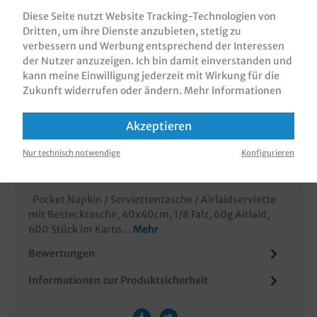
In den Warenkorb
Diese Seite nutzt Website Tracking-Technologien von
Dritten, um ihre Dienste anzubieten, stetig zu
verbessern und Werbung entsprechend der Interessen
der Nutzer anzuzeigen. Ich bin damit einverstanden und
kann meine Einwilligung jederzeit mit Wirkung für die
Zukunft widerrufen oder ändern.
Mehr Informationen
Zum Merkzettel hinzufügen
Akzeptieren
Nur technisch notwendige
Konfigurieren
Beschreibung
Pocket Napkin / Serviettentasche / Airlaidserviette
mit Bestecktasche, 40x40cm, 1/8 Falz, 60g Airlaid,
600 Stück im Karto…
Mehr
Bewertungen
Informationen zur Produktsicherheit