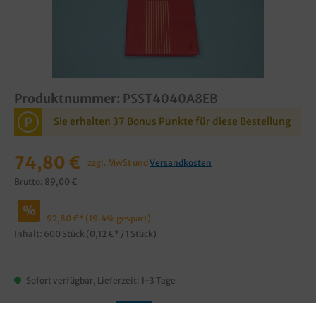
Produktnummer:
PSST4040A8EB
P
Sie erhalten 37 Bonus Punkte für diese Bestellung
74,80 €
zzgl. MwSt und
Versandkosten
Brutto: 89,00 €
%
92,80 €*
(19.4% gespart)
Inhalt:
600 Stück
(0,12 €* / 1 Stück)
Sofort verfügbar, Lieferzeit: 1-3 Tage