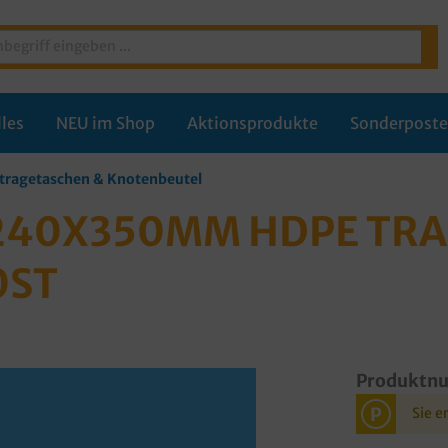
les
NEU im Shop
Aktionsprodukte
Sonderpost
ragetaschen & Knotenbeutel
 240X350MM HDPE TR
0ST
Produktn
P
Sie e