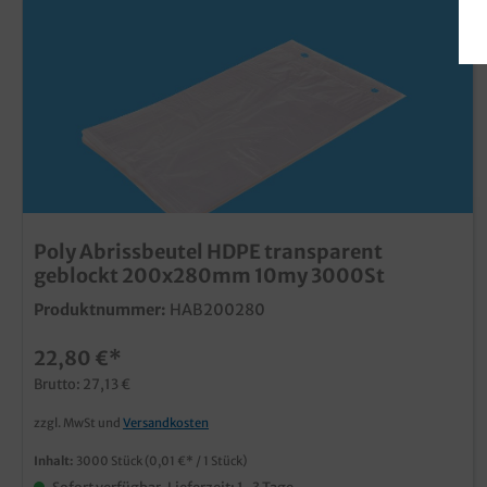
Poly Abrissbeutel HDPE transparent
geblockt 200x280mm 10my 3000St
Produktnummer:
HAB200280
22,80 €*
Brutto: 27,13 €
zzgl. MwSt und
Versandkosten
Inhalt:
3000 Stück
(0,01 €* / 1 Stück)
Sofort verfügbar, Lieferzeit: 1-3 Tage