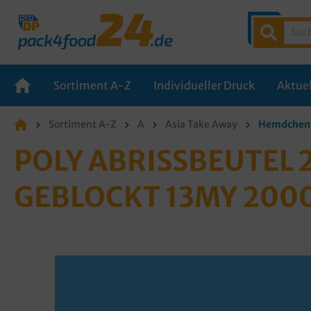
Sortiment A-Z
Individueller Druck
Aktuel
Sortiment A-Z
A
Asia Take Away
Hemdchent
POLY ABRISSBEUTEL
GEBLOCKT 13MY 200