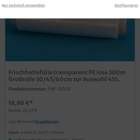
Nur technisch notwendige
Konfigurieren
Frischhaltefolie transparent PE lose 300m
Großrolle 30/45/60cm zur Auswahl 4St.
Produktnummer:
FHF-0030
18,80 €*
Brutto: 22,37 €
zzgl. MwSt und
Versandkosten
Inhalt:
4 Stück
(4,70 €* / 1 Stück)
Sofort verfügbar, Lieferzeit: 1-3 Tage