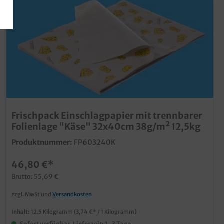
Frischpack Einschlagpapier mit trennbarer
Folienlage "Käse" 32x40cm 38g/m² 12,5kg
Produktnummer:
FP603240K
46,80 €*
Brutto: 55,69 €
zzgl. MwSt und
Versandkosten
Inhalt:
12.5 Kilogramm
(3,74 €* / 1 Kilogramm)
Sofort verfügbar, Lieferzeit: 1-3 Tage