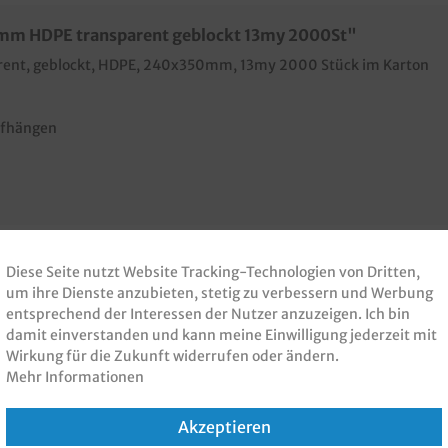
0mm HDPE transparent geblockt 13my 2000St"
arent, geblockt, HDPE, 240x350mm, 13my 2000 Stück im Karton
ufhängen
Diese Seite nutzt Website Tracking-Technologien von Dritten,
um ihre Dienste anzubieten, stetig zu verbessern und Werbung
 PRODUKT GEKAUFT H
entsprechend der Interessen der Nutzer anzuzeigen. Ich bin
damit einverstanden und kann meine Einwilligung jederzeit mit
Wirkung für die Zukunft widerrufen oder ändern.
KAUFT
Mehr Informationen
Akzeptieren