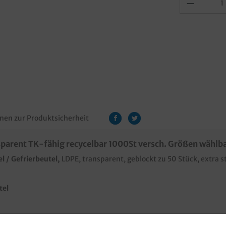
nen zur Produktsicherheit
parent TK-fähig recycelbar 1000St versch. Größen wählb
l / Gefrierbeutel,
LDPE, transparent, geblockt zu 50 Stück, extra 
tel
DPE Material