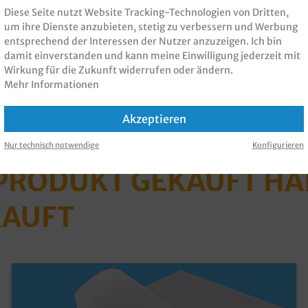
Diese Seite nutzt Website Tracking-Technologien von Dritten,
fen
um ihre Dienste anzubieten, stetig zu verbessern und Werbung
entsprechend der Interessen der Nutzer anzuzeigen. Ich bin
1.000 Stück geblockt
,
damit einverstanden und kann meine Einwilligung jederzeit mit
1.000 Stück geblockt
,
Wirkung für die Zukunft widerrufen oder ändern.
Mehr Informationen
Akzeptieren
Nur technisch notwendige
Konfigurieren
 PRODUKT GEKAUFT H
KAUFT