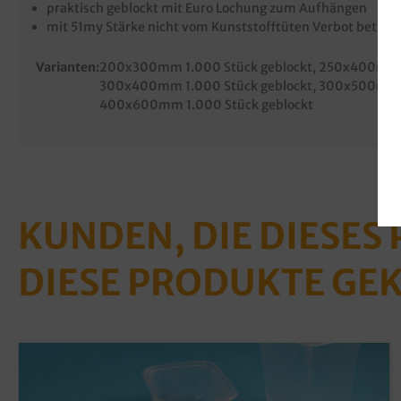
praktisch geblockt mit Euro Lochung zum Aufhängen
mit 51my Stärke nicht vom Kunststofftüten Verbot betrof
Varianten:
200x300mm 1.000 Stück geblockt
, 250x400mm 
300x400mm 1.000 Stück geblockt
, 300x500mm 
400x600mm 1.000 Stück geblockt
KUNDEN, DIE DIESES
DIESE PRODUKTE GE