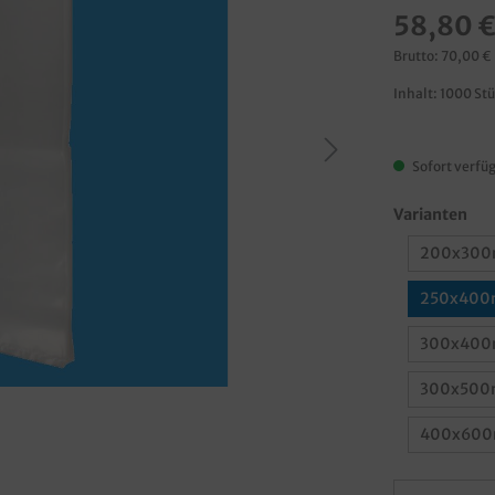
58,80 
Brutto: 70,00 €
Inhalt:
1000 St
Sofort verfüg
Varianten
200x300m
250x400m
300x400m
300x500m
400x600m