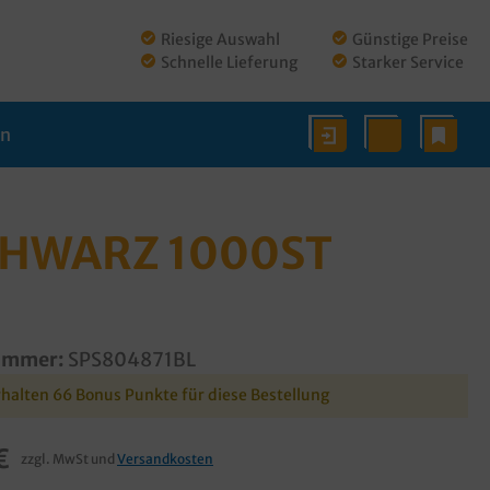
Riesige Auswahl
Günstige Preise
Schnelle Lieferung
Starker Service
en
CHWARZ 1000ST
ummer:
SPS804871BL
rhalten 66 Bonus Punkte für diese Bestellung
€
zzgl. MwSt und
Versandkosten
€