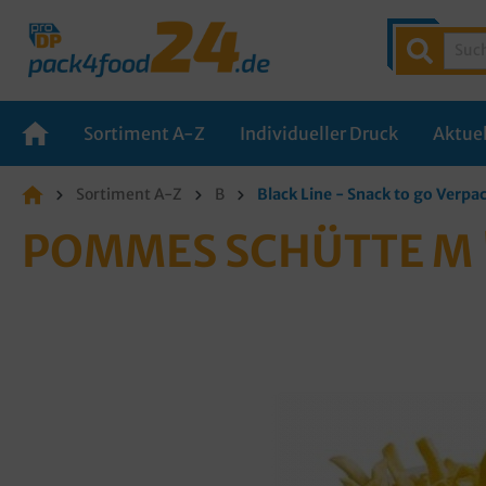
Sortiment A-Z
Individueller Druck
Aktuel
Sortiment A-Z
B
Black Line - Snack to go Verp
POMMES SCHÜTTE M 