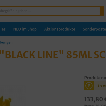
les
NEU im Shop
Aktionsprodukte
Sonderpost
ackungen
"BLACK LINE" 85ML S
Produktn
P
Sie e
133,80 
Brutto: 159,20 