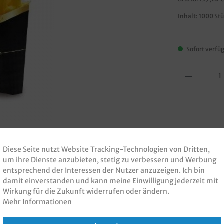
Inhalt:
1000 St
Sofort verfüg
Diese Seite nutzt Website Tracking-Technologien von Dritten,
um ihre Dienste anzubieten, stetig zu verbessern und Werbung
entsprechend der Interessen der Nutzer anzuzeigen. Ich bin
damit einverstanden und kann meine Einwilligung jederzeit mit
nen zur Produktsicherheit
Wirkung für die Zukunft widerrufen oder ändern.
Mehr Informationen
ine" 85ml schwarz 1000St"