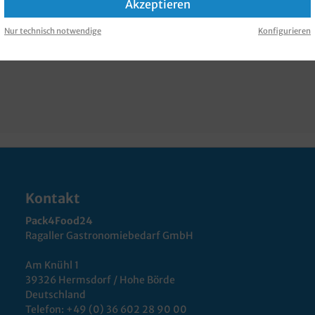
Akzeptieren
Verpackungen
, "Black Line", mittel, M, 85ml, Maße 80x48x71mm, 
Nur technisch notwendige
Konfigurieren
Kontakt
Pack4Food24
Ragaller Gastronomiebedarf GmbH
Am Knühl 1
39326 Hermsdorf / Hohe Börde
Deutschland
Telefon:
+49 (0) 36 602 28 90 00