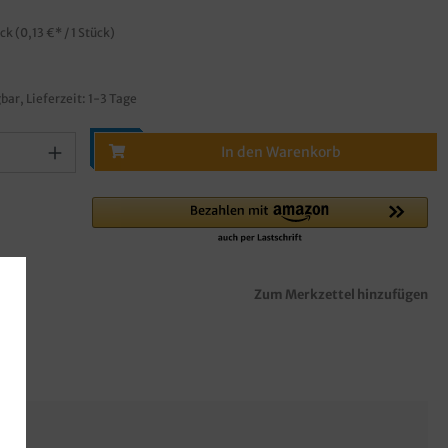
ück
(0,13 €* / 1 Stück)
bar, Lieferzeit: 1-3 Tage
In den Warenkorb
Zum Merkzettel hinzufügen