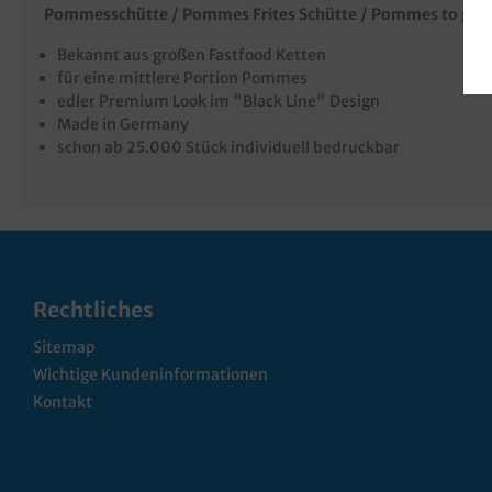
Pommesschütte / Pommes Frites Schütte / Pommes to go 
Bekannt aus großen Fastfood Ketten
für eine mittlere Portion Pommes
edler Premium Look im "Black Line" Design
Made in Germany
schon ab 25.000 Stück individuell bedruckbar
Rechtliches
Sitemap
Wichtige Kundeninformationen
Kontakt