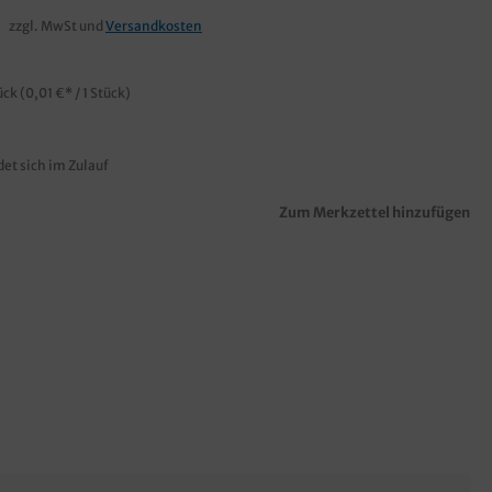
zzgl. MwSt und
Versandkosten
ück
(0,01 €* / 1 Stück)
det sich im Zulauf
Zum Merkzettel hinzufügen