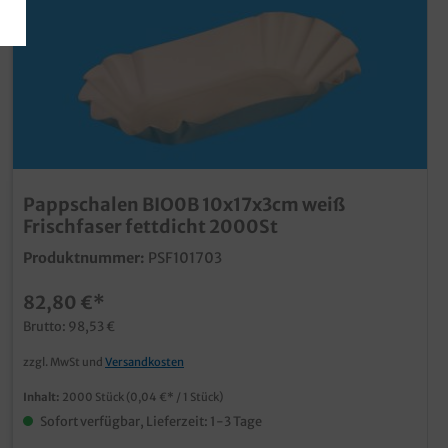
Pappschalen BIO0B 10x17x3cm weiß
Frischfaser fettdicht 2000St
Produktnummer:
PSF101703
82,80 €*
Brutto: 98,53 €
zzgl. MwSt und
Versandkosten
Inhalt:
2000 Stück
(0,04 €* / 1 Stück)
Sofort verfügbar, Lieferzeit: 1-3 Tage