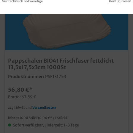
Nur technisch notwendige
Konfigurieren
Pappschalen BIO41 Frischfaser fettdicht
13,5x17,5x3cm 1000St
Produktnummer:
PSF131753
56,80 €*
Brutto: 67,59 €
zzgl. MwSt und
Versandkosten
Inhalt:
1000 Stück
(0,06 €* / 1 Stück)
Sofort verfügbar, Lieferzeit: 1-3 Tage