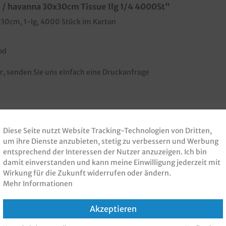
 / havanna 30x30cm Tissue 1lg 1/4 4000St"
x30cm, 1-lg, 4000 Stück im Karton
od
r, senden Sie uns einfach eine Druckanfrage
Diese Seite nutzt Website Tracking-Technologien von Dritten,
um ihre Dienste anzubieten, stetig zu verbessern und Werbung
 PRODUKT GEKAUFT H
entsprechend der Interessen der Nutzer anzuzeigen. Ich bin
damit einverstanden und kann meine Einwilligung jederzeit mit
KAUFT
Wirkung für die Zukunft widerrufen oder ändern.
Mehr Informationen
Akzeptieren