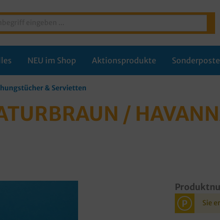
les
NEU im Shop
Aktionsprodukte
Sonderpost
chungstücher & Servietten
ATURBRAUN / HAVANN
Produktn
P
Sie e