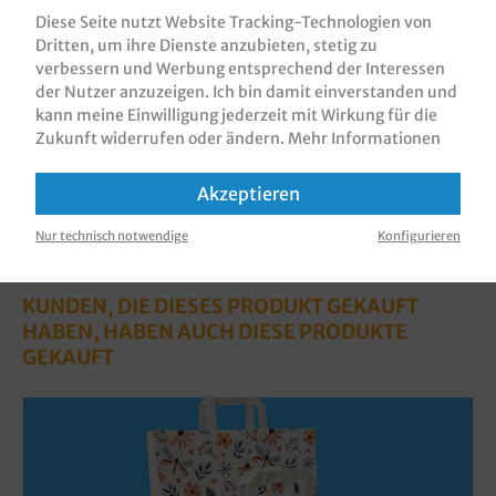
vollflächig bedruckt in versch…
Mehr
Diese Seite nutzt Website Tracking-Technologien von
Dritten, um ihre Dienste anzubieten, stetig zu
Bewertungen
verbessern und Werbung entsprechend der Interessen
Informationen zur Produktsicherheit
der Nutzer anzuzeigen. Ich bin damit einverstanden und
kann meine Einwilligung jederzeit mit Wirkung für die
Zukunft widerrufen oder ändern.
Mehr Informationen
Akzeptieren
Nur technisch notwendige
Konfigurieren
KUNDEN, DIE DIESES PRODUKT GEKAUFT
HABEN, HABEN AUCH DIESE PRODUKTE
GEKAUFT