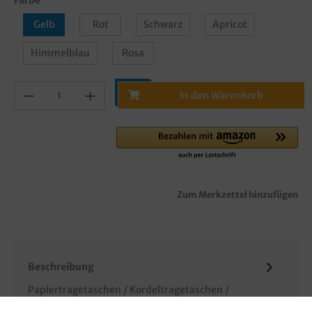
Gelb
Rot
Schwarz
Apricot
Himmelblau
Rosa
In den Warenkorb
Zum Merkzettel hinzufügen
Beschreibung
Papiertragetaschen / Kordeltragetaschen /
Tragetaschen mit Griffkordel, 80g/m², weißes Papier