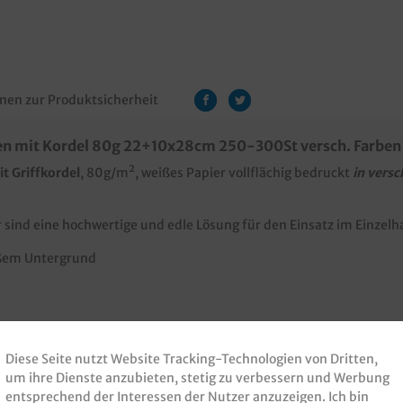
nen zur Produktsicherheit
n mit Kordel 80g 22+10x28cm 250-300St versch. Farben
t Griffkordel
, 80g/m², weißes Papier vollflächig bedruckt
in vers
 sind eine hochwertige und edle Lösung für den Einsatz im Einze
eißem Untergrund
ckbar, gern erstellen wir Ihnen ein Angebot.
Diese Seite nutzt Website Tracking-Technologien von Dritten,
um ihre Dienste anzubieten, stetig zu verbessern und Werbung
el
, Rosa
, Rot
, Schwarz
entsprechend der Interessen der Nutzer anzuzeigen. Ich bin