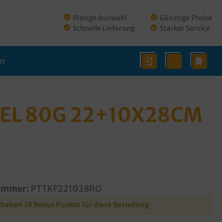
Riesige Auswahl
Günstige Preise
Schnelle Lieferung
Starker Service
en
EL 80G 22+10X28CM
ummer:
PTTKF221028RO
rhalten 38 Bonus Punkte für diese Bestellung