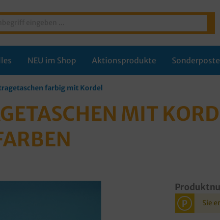
les
NEU im Shop
Aktionsprodukte
Sonderpost
tragetaschen farbig mit Kordel
GETASCHEN MIT KORD
 FARBEN
Produktn
P
Sie e