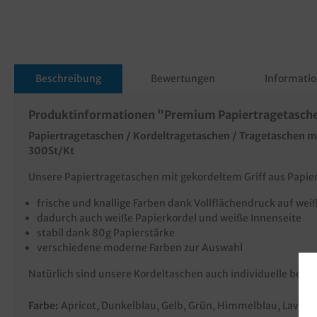
Beschreibung
Bewertungen
Informatio
Produktinformationen "Premium Papiertragetasche
Papiertragetaschen / Kordeltragetaschen / Tragetaschen mi
300St/Kt
Unsere Papiertragetaschen mit gekordeltem Griff aus Papier
frische und knallige Farben dank Vollflächendruck auf w
dadurch auch weiße Papierkordel und weiße Innenseite
stabil dank 80g Papierstärke
verschiedene moderne Farben zur Auswahl
Natürlich sind unsere Kordeltaschen auch individuelle bedru
Farbe:
Apricot
, Dunkelblau
, Gelb
, Grün
, Himmelblau
, Lavend