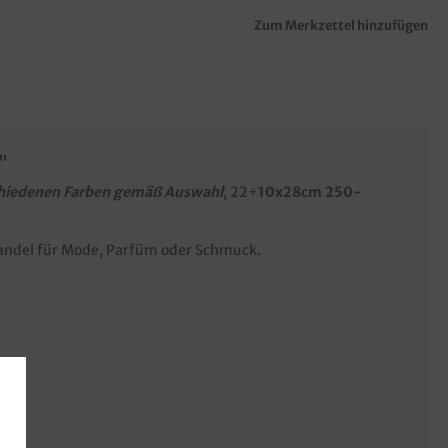
Zum Merkzettel hinzufügen
"
chiedenen Farben gemäß Auswahl
, 22+
10x28cm 250-
lhandel für Mode, Parfüm oder Schmuck.