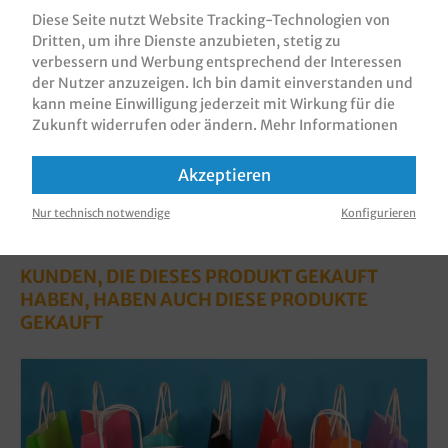
vollflächig bedruckt in versch…
Mehr
Diese Seite nutzt Website Tracking-Technologien von
Dritten, um ihre Dienste anzubieten, stetig zu
Bewertungen
verbessern und Werbung entsprechend der Interessen
Informationen zur Produktsicherheit
der Nutzer anzuzeigen. Ich bin damit einverstanden und
kann meine Einwilligung jederzeit mit Wirkung für die
Zukunft widerrufen oder ändern.
Mehr Informationen
Akzeptieren
Nur technisch notwendige
Konfigurieren
KUNDEN, DIE DIESES PRODUKT GEKAUFT
HABEN, HABEN AUCH DIESE PRODUKTE
GEKAUFT