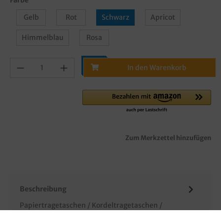
Gelb
Rot
Schwarz
Apricot
Himmelblau
Rosa
In den Warenkorb
Zum Merkzettel hinzufügen
Beschreibung
Papiertragetaschen / Kordeltragetaschen /
Tragetaschen mit Griffkordel, 80g/m², weißes Papier