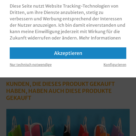
vollflächig bedruckt in versch…
Mehr
Diese Seite nutzt Website Tracking-Technologien von
Dritten, um ihre Dienste anzubieten, stetig zu
Bewertungen
verbessern und Werbung entsprechend der Interessen
Informationen zur Produktsicherheit
der Nutzer anzuzeigen. Ich bin damit einverstanden und
kann meine Einwilligung jederzeit mit Wirkung für die
Zukunft widerrufen oder ändern.
Mehr Informationen
Akzeptieren
Nur technisch notwendige
Konfigurieren
KUNDEN, DIE DIESES PRODUKT GEKAUFT
HABEN, HABEN AUCH DIESE PRODUKTE
GEKAUFT