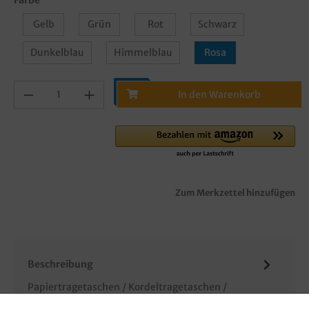
Gelb
Grün
Rot
Schwarz
Dunkelblau
Himmelblau
Rosa
In den Warenkorb
Zum Merkzettel hinzufügen
Beschreibung
Papiertragetaschen / Kordeltragetaschen /
Tragetaschen mit Griffkordel, 80g/m², weißes Papier