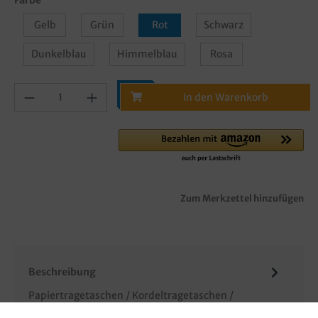
Gelb
Grün
Rot
Schwarz
Dunkelblau
Himmelblau
Rosa
In den Warenkorb
Zum Merkzettel hinzufügen
Beschreibung
Papiertragetaschen / Kordeltragetaschen /
Tragetaschen mit Griffkordel, 80g/m², weißes Papier