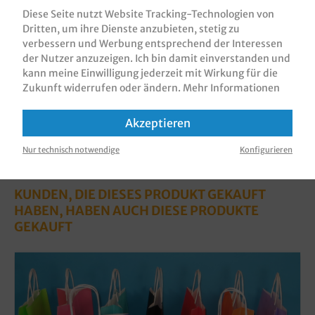
vollflächig bedruckt in versch…
Mehr
Diese Seite nutzt Website Tracking-Technologien von
Dritten, um ihre Dienste anzubieten, stetig zu
Bewertungen
verbessern und Werbung entsprechend der Interessen
Informationen zur Produktsicherheit
der Nutzer anzuzeigen. Ich bin damit einverstanden und
kann meine Einwilligung jederzeit mit Wirkung für die
Zukunft widerrufen oder ändern.
Mehr Informationen
Akzeptieren
Nur technisch notwendige
Konfigurieren
KUNDEN, DIE DIESES PRODUKT GEKAUFT
HABEN, HABEN AUCH DIESE PRODUKTE
GEKAUFT