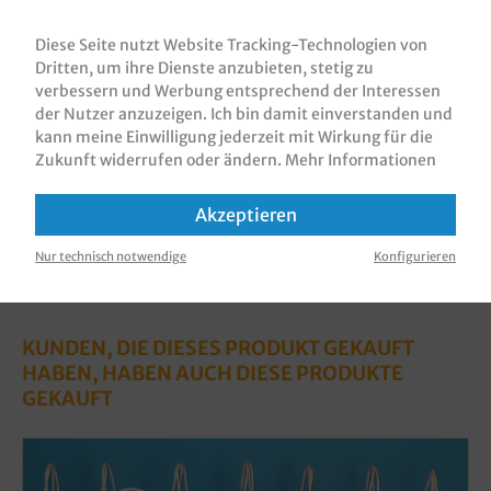
Papiertragetaschen / Kordeltragetaschen /
Tragetaschen mit Griffkordel, 80g/m², weißes Papier
Diese Seite nutzt Website Tracking-Technologien von
vollflächig bedruckt in versch…
Mehr
Dritten, um ihre Dienste anzubieten, stetig zu
verbessern und Werbung entsprechend der Interessen
Bewertungen
der Nutzer anzuzeigen. Ich bin damit einverstanden und
Informationen zur Produktsicherheit
kann meine Einwilligung jederzeit mit Wirkung für die
Zukunft widerrufen oder ändern.
Mehr Informationen
Akzeptieren
Nur technisch notwendige
Konfigurieren
KUNDEN, DIE DIESES PRODUKT GEKAUFT
HABEN, HABEN AUCH DIESE PRODUKTE
GEKAUFT