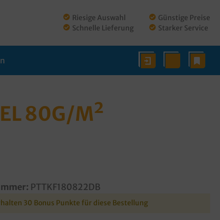
Riesige Auswahl
Günstige Preise
Schnelle Lieferung
Starker Service
en
EL 80G/M²
ummer:
PTTKF180822DB
rhalten 30 Bonus Punkte für diese Bestellung