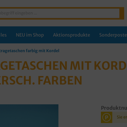
les
NEU im Shop
Aktionsprodukte
Sonderpost
tragetaschen farbig mit Kordel
GETASCHEN MIT KORD
ERSCH. FARBEN
Produktn
P
Sie e