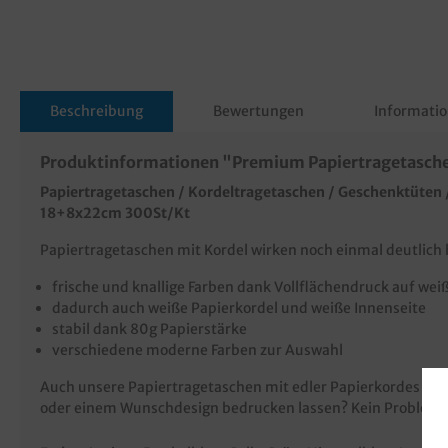
Beschreibung
Bewertungen
Informatio
Produktinformationen "Premium Papiertragetasche
Papiertragetaschen / Kordeltragetaschen / Geschenktüten /
18+8x22cm 300St/Kt
Papiertragetaschen mit Kordel wirken noch einmal deutlich 
frische und knallige Farben dank Vollflächendruck auf w
dadurch auch weiße Papierkordel und weiße Innenseite
stabil dank 80g Papierstärke
verschiedene moderne Farben zur Auswahl
Auch unsere Papiertragetaschen mit edler Papierkordes sind
oder einem Wunschdesign bedrucken lassen? Kein Problem, 