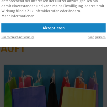
entsprechend der Interessen der Nutzer anzuzeigen. Ich bin
el
, Rosa
, Rot
, Schwarz
damit einverstanden und kann meine Einwilligung jederzeit mit
Wirkung für die Zukunft widerrufen oder ändern.
Mehr Informationen
Akzeptieren
 PRODUKT GEKAUFT H
Nur technisch notwendige
Konfigurieren
KAUFT