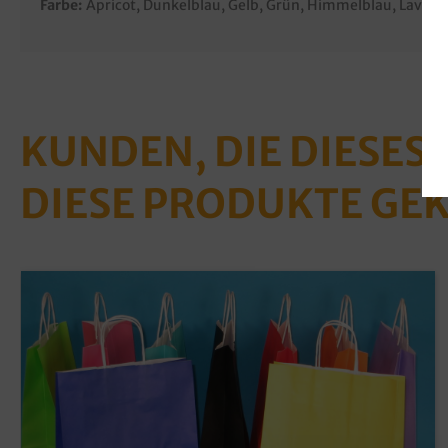
Farbe:
Apricot
, Dunkelblau
, Gelb
, Grün
, Himmelblau
, Lavend
KUNDEN, DIE DIESES
DIESE PRODUKTE GE