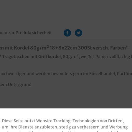
nen zur Produktsicherheit
n mit Kordel 80g/m² 18+8x22cm 300St versch. Farben"
 Tragetaschen mit Griffkordel
, 80g/m², weißes Papier vollflächig
hochwertiger und werden besonders gern im Einzelhandel, Parfüme
eißem Untergrund
 ab 5000 Stück natürlich individuell bedruckbar. Sie möchten vo
senden Sie uns einfach eine Druckanfrage.
Diese Seite nutzt Website Tracking-Technologien von Dritten,
um ihre Dienste anzubieten, stetig zu verbessern und Werbung