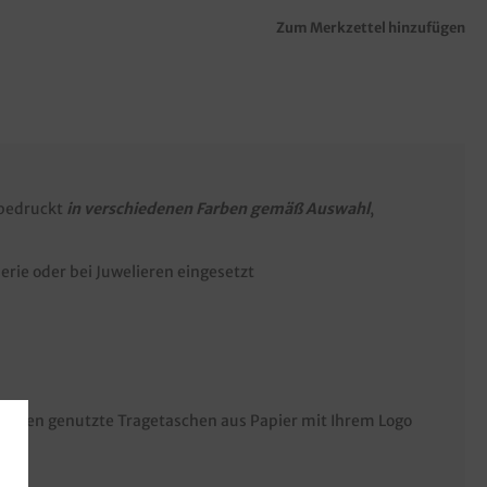
Zum Merkzettel hinzufügen
 bedruckt
in verschiedenen Farben gemäß Auswahl
,
rie oder bei Juwelieren eingesetzt
n Ihnen genutzte Tragetaschen aus Papier mit Ihrem Logo