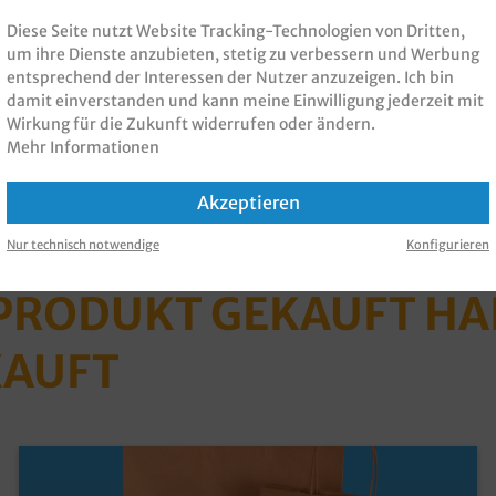
Diese Seite nutzt Website Tracking-Technologien von Dritten,
um ihre Dienste anzubieten, stetig zu verbessern und Werbung
s einfach eine Angebotsanfrage
entsprechend der Interessen der Nutzer anzuzeigen. Ich bin
damit einverstanden und kann meine Einwilligung jederzeit mit
m 200St
, 32+12x41cm 250St
,
Wirkung für die Zukunft widerrufen oder ändern.
7x47cm 150St
, 54+15x49cm
Mehr Informationen
Akzeptieren
Nur technisch notwendige
Konfigurieren
 PRODUKT GEKAUFT H
KAUFT