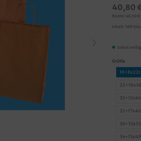
40,80 
Brutto: 48,60 €
Inhalt:
300 Stü
Sofort verfüg
Größe
18+8x22c
22+10x36
32+12x41
32+17x43
36+33x32
54+15x49