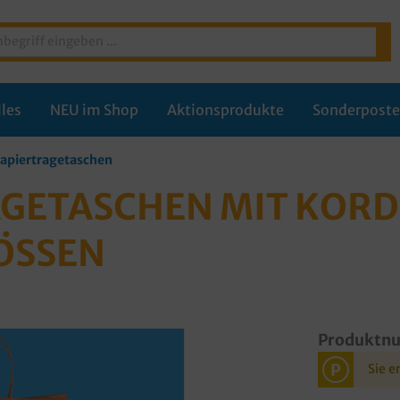
les
NEU im Shop
Aktionsprodukte
Sonderpost
apiertragetaschen
GETASCHEN MIT KORD
ÖSSEN
Produktn
P
Sie e