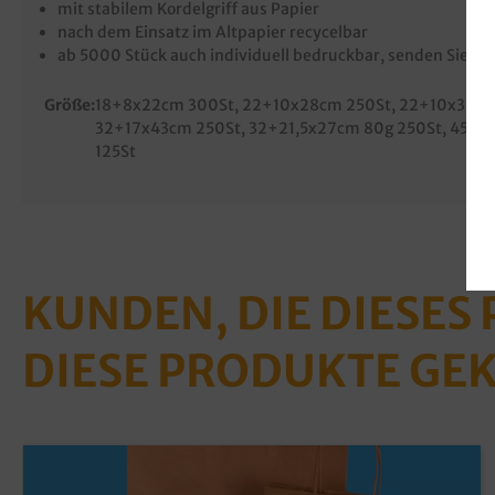
mit stabilem Kordelgriff aus Papier
nach dem Einsatz im Altpapier recycelbar
ab 5000 Stück auch individuell bedruckbar, senden Sie un
Größe:
18+8x22cm 300St
, 22+10x28cm 250St
, 22+10x36c
32+17x43cm 250St
, 32+21,5x27cm 80g 250St
, 45+1
125St
KUNDEN, DIE DIESES
DIESE PRODUKTE GE