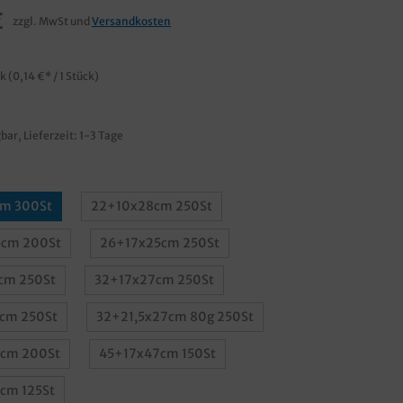
€
zzgl. MwSt und
Versandkosten
ck
(0,14 €* / 1 Stück)
bar, Lieferzeit: 1-3 Tage
m 300St
22+10x28cm 250St
cm 200St
26+17x25cm 250St
cm 250St
32+17x27cm 250St
cm 250St
32+21,5x27cm 80g 250St
cm 200St
45+17x47cm 150St
cm 125St