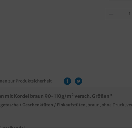
nen zur Produktsicherheit
n mit Kordel braun 90-110g/m² versch. Größen"
ragetasche / Geschenktüten / Einkaufstüten
, braun, ohne Druck, 
 Einzelhandel