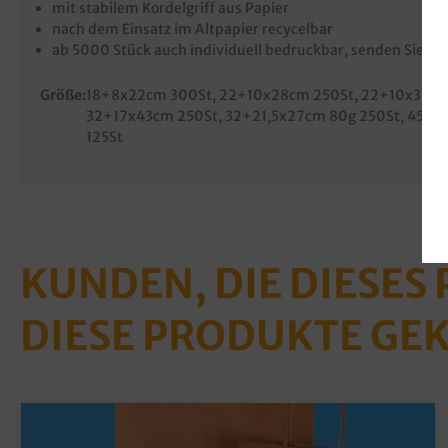
mit stabilem Kordelgriff aus Papier
nach dem Einsatz im Altpapier recycelbar
ab 5000 Stück auch individuell bedruckbar, senden Sie un
Größe:
18+8x22cm 300St
, 22+10x28cm 250St
, 22+10x36c
32+17x43cm 250St
, 32+21,5x27cm 80g 250St
, 45+1
125St
KUNDEN, DIE DIESES
DIESE PRODUKTE GE