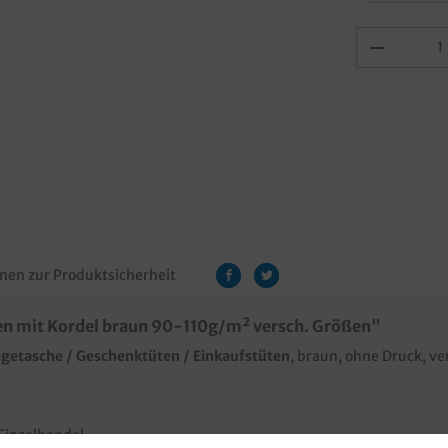
nen zur Produktsicherheit
n mit Kordel braun 90-110g/m² versch. Größen"
ragetasche / Geschenktüten / Einkaufstüten
, braun, ohne Druck, 
 Einzelhandel