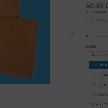
40,80 
Brutto: 48,60 €
Inhalt:
200 Stü
Sofort verfüg
Größe
18+8x22c
22+10x36
32+12x41
32+17x43
36+33x32
54+15x49