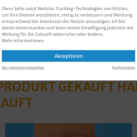
Diese Seite nutzt Website Tracking-Technologien von Dritten,
um ihre Dienste anzubieten, stetig zu verbessern und Werbung
s einfach eine Angebotsanfrage
entsprechend der Interessen der Nutzer anzuzeigen. Ich bin
damit einverstanden und kann meine Einwilligung jederzeit mit
m 200St
, 32+12x41cm 250St
,
Wirkung für die Zukunft widerrufen oder ändern.
7x47cm 150St
, 54+15x49cm
Mehr Informationen
Akzeptieren
Nur technisch notwendige
Konfigurieren
 PRODUKT GEKAUFT H
KAUFT