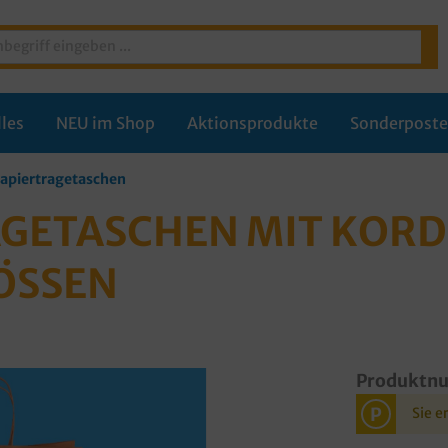
les
NEU im Shop
Aktionsprodukte
Sonderpost
apiertragetaschen
GETASCHEN MIT KORD
ÖSSEN
Produktn
P
Sie e