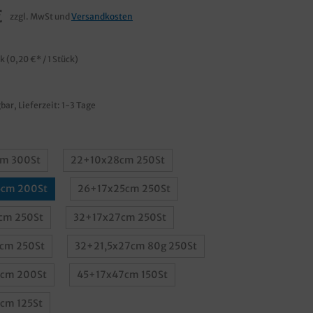
€
zzgl. MwSt und
Versandkosten
ck
(0,20 €* / 1 Stück)
bar, Lieferzeit: 1-3 Tage
m 300St
22+10x28cm 250St
cm 200St
26+17x25cm 250St
cm 250St
32+17x27cm 250St
cm 250St
32+21,5x27cm 80g 250St
cm 200St
45+17x47cm 150St
cm 125St