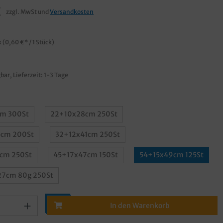
€
zzgl. MwSt und
Versandkosten
k
(0,60 €* / 1 Stück)
bar, Lieferzeit: 1-3 Tage
m 300St
22+10x28cm 250St
cm 200St
32+12x41cm 250St
cm 250St
45+17x47cm 150St
54+15x49cm 125St
27cm 80g 250St
In den Warenkorb