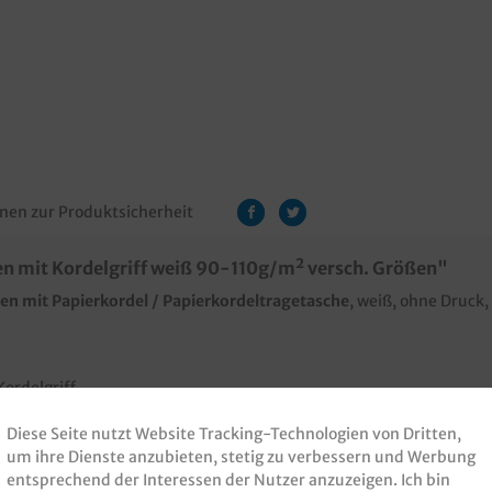
nen zur Produktsicherheit
 mit Kordelgriff weiß 90-110g/m² versch. Größen"
en mit Papierkordel / Papierkordeltragetasche
, weiß, ohne Druc
ordelgriff
 away Geschäft in der gehobenen Gastronomie
Diese Seite nutzt Website Tracking-Technologien von Dritten,
s einfach eine Angebotsanfrage
um ihre Dienste anzubieten, stetig zu verbessern und Werbung
entsprechend der Interessen der Nutzer anzuzeigen. Ich bin