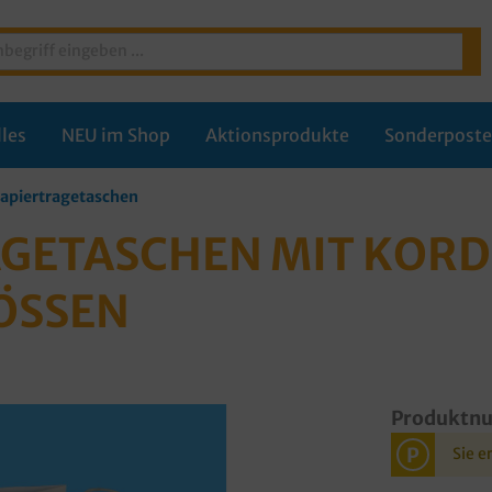
les
NEU im Shop
Aktionsprodukte
Sonderpost
apiertragetaschen
ETASCHEN MIT KORDEL
ÖSSEN
Produktn
P
Sie e