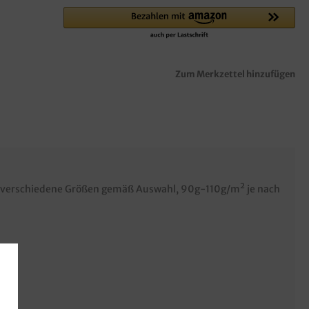
Zum Merkzettel hinzufügen
k, verschiedene Größen gemäß Auswahl, 90g-110g/m² je nach