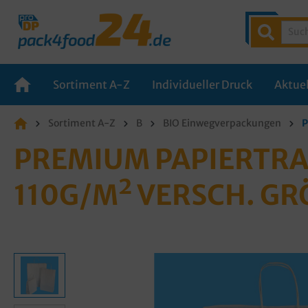
Sortiment A-Z
Individueller Druck
Aktuel
Sortiment A-Z
B
BIO Einwegverpackungen
P
PREMIUM PAPIERTRAG
10G/M² VERSCH. GR