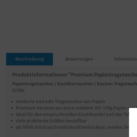
Beschreibung
Bewertungen
Informatio
Produktinformationen "Premium Papiertragetaschen
Papiertragetaschen / Konditortaschen / Kuchen Tragetasch
Größe
moderne und edle Tragetaschen aus Papier
Premium Variante aus extra stabilem 90-110g Papier mit K
ideal für den anspruchsvollen Einzelhandel und das Take
viele praktische Größen bestellbar
ab 5000 Stück auch individuell bedruckbar, senden Sie un