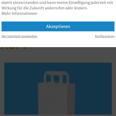
damit einverstanden und kann meine Einwilligung jederzeit mit
Wirkung für die Zukunft widerrufen oder ändern.
Mehr Informationen
Akzeptieren
 PRODUKT GEKAUFT H
Nur technisch notwendige
Konfigurieren
KAUFT