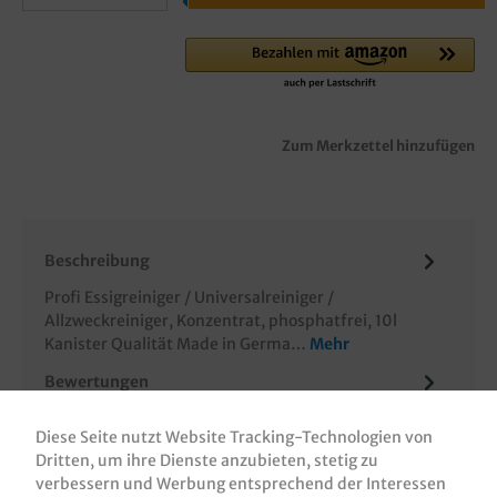
Zum Merkzettel hinzufügen
Beschreibung
Profi Essigreiniger / Universalreiniger /
Allzweckreiniger, Konzentrat, phosphatfrei, 10l
Kanister Qualität Made in Germa…
Mehr
Bewertungen
Informationen zur Produktsicherheit
Diese Seite nutzt Website Tracking-Technologien von
Dritten, um ihre Dienste anzubieten, stetig zu
verbessern und Werbung entsprechend der Interessen